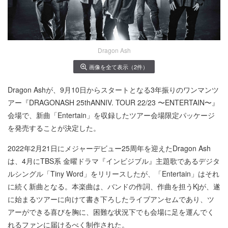
Dragon Ash
画像を全て表示（2件）
Dragon Ashが、9月10日からスタートとなる3年振りのワンマンツ
アー『DRAGONASH 25thANNIV. TOUR 22/23 〜ENTERTAIN〜』
会場で、新曲「Entertain」を収録したツアー会場限定パッケージ
を発売することが決定した。
2022年2月21日にメジャーデビュー25周年を迎えたDragon Ash
は、4月にTBS系 金曜ドラマ『インビジブル』主題歌であるデジタ
ルシングル「Tiny Word」をリリースしたが、「Entertain」はそれ
に続く新曲となる。本楽曲は、バンドの作詞、作曲を担うKjが、遂
に始まるツアーに向けて書き下ろしたライブアンセムであり、ツ
アーができる喜びを胸に、困難な状況下でも会場に足を運んでく
れるファンに届けるべく制作された。