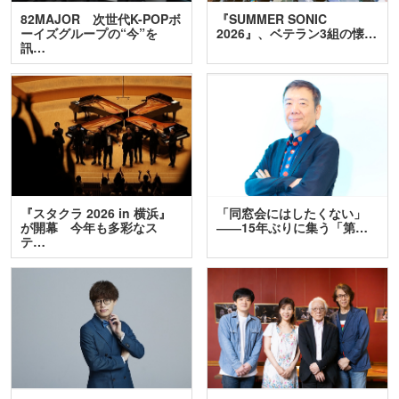
82MAJOR 次世代K-POPボ
『SUMMER SONIC
ーイズグループの“今”を
2026』、ベテラン3組の懐…
訊…
『スタクラ 2026 in 横浜』
「同窓会にはしたくない」
が開幕 今年も多彩なス
――15年ぶりに集う「第…
テ…