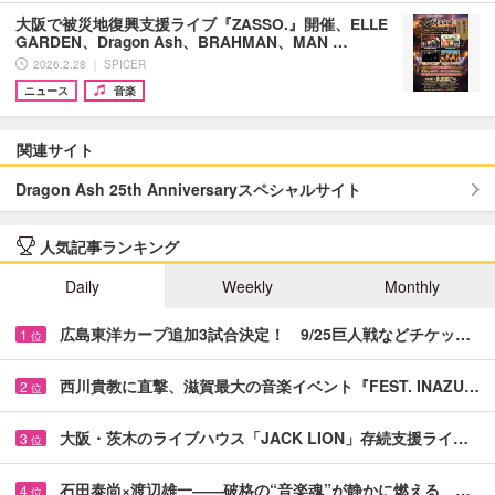
大阪で被災地復興支援ライブ『ZASSO.』開催、ELLE
GARDEN、Dragon Ash、BRAHMAN、MAN …
2026.2.28 ｜ SPICER
ニュース
音楽
関連サイト
Dragon Ash 25th Anniversaryスペシャルサイト
人気記事ランキング
Daily
Weekly
Monthly
広島東洋カープ追加3試合決定！ 9/25巨人戦などチケッ…
1
位
西川貴教に直撃、滋賀最大の音楽イベント『FEST. INAZU…
2
位
大阪・茨木のライブハウス「JACK LION」存続支援ライ…
3
位
石田泰尚×渡辺雄一――破格の“音楽魂”が静かに燃える …
4
位