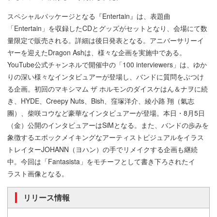
スペシャルパッケージとなる『Entertain』は、表題曲
「Entertain」を収録したCDとグッズがセットとなり、会場にて数
量限定で販売される。詳細は後日発表となる。アニバーサリーイ
ヤーを迎えたDragon Ashは、様々な企画を実施中である。
YouTube公式チャンネルで開催中の「100 interviewers」は、ゆか
りの深い様々なインタビュアーが登場し、バンドに質問をぶつけ
る企画。初回のマキシマム ザ ホルモンのダイスケはん＆ナヲに続
き、HYDE、Creepy Nuts、Bish、窪塚洋介、綾小路 翔（氣志
團）、柴咲コウなど豪華なインタビュアーが登場。本日・8月5日
（金）公開のインタビュアーはSiMとなる。また、バンドの歩みを
象徴するエポックメイキングなアーティストビジュアルをイラス
トレイターJOHANN（ヨハン）の手でリメイクする企画も継続
中。今回は「Fantasista」をモチーフとして書き下ろされたイ
ラスト画像となる。
リリース情報