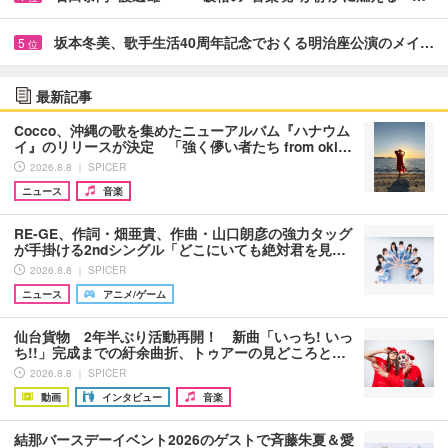
坂本冬美、歌手生活40周年記念でおくる明治座公演のメイ…
5
位
最新記事
Cocco、沖縄の歌を集めたニューアルバム『ハナウム
イ』のリリースが決定 「強く儚い者たち from oki…
2026.8.8 ｜ SPICER
ニュース
音楽
RE-GE、作詞・畑亜貴、作曲・山口朗彦の強力タッグ
が手掛ける2ndシングル「どこにいても絶対君を見…
2026.8.8 ｜ SPICER
ニュース
アニメ/ゲーム
仙台貨物 2年半ぶり活動再開！ 新曲「いっち! いっ
ち!!」完成までの紆余曲折、トゥアーの見どころと…
2026.8.8 ｜ SPICER
動画
インタビュー
音楽
結那バースデーイベント2026のゲストで斉藤朱夏＆愛