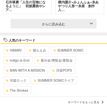
石井琢磨「人生の宝物にな
横内謙介×みょんふぁ×糸あ
るように」 初披露曲やレ
やつり人形一糸座 創作
ア…
人…
さらに読み込む
人気のキーワード
HIMARI
堀ちえみ
SUMMER SONIC
indigo la End
展示会/博覧会/展覧会
MAN WITH A MISSION
洋楽POPS
洋楽ロック
SUMMER SONICライブ
The Strokes
キーワードをもっと見る