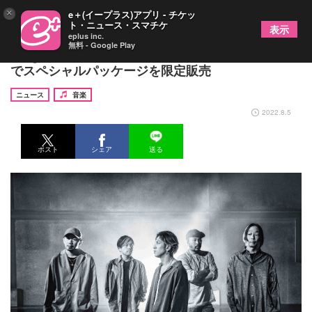
×
e＋(イープラス)アプリ - チケッ
ト・ニュース・スマチケ
表示
eplus inc.
無料 - Google Play
Dragon Ash、新曲「Entertain」完成 ツアー会場
でスペシャルパッケージを限定販売
ニュース
音楽
2022.8.5
ポスト
シェア
送る