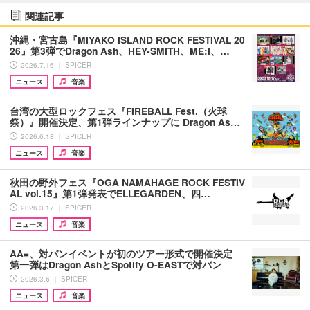
関連記事
沖縄・宮古島『MIYAKO ISLAND ROCK FESTIVAL 20
26』第3弾でDragon Ash、HEY-SMITH、ME:I、…
2026.7.16 ｜ SPICER
ニュース
音楽
台湾の大型ロックフェス『FIREBALL Fest.（火球
祭）』開催決定、第1弾ラインナップに Dragon As…
2026.6.18 ｜ SPICER
ニュース
音楽
秋田の野外フェス『OGA NAMAHAGE ROCK FESTIV
AL vol.15』第1弾発表でELLEGARDEN、四…
2026.3.17 ｜ SPICER
ニュース
音楽
AA=、対バンイベントが初のツアー形式で開催決定
第一弾はDragon AshとSpotify O-EASTで対バン
2026.3.6 ｜ SPICER
ニュース
音楽