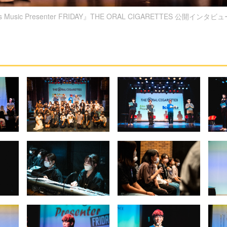
s Music Presenter FRIDAY』THE ORAL CIGARETTES 公開インタ