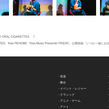
E ORAL CIGARETTES
RETTES、Kiss FM KOBE『Kiss Music Presenter FRIDAY』公開収
- 音楽
- 舞台
- イベント・レジャー
- クラシック
- アニメ・ゲーム
- アート