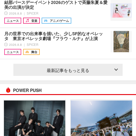
結那バースデーイベント2026のゲストで斉藤朱夏＆愛
美の出演が決定
2026.8.8 ｜ SPICER
ニュース
音楽
アニメ/ゲーム
月の世界での出来事を描いた、少しSF的なオペレッ
タ 東京オペレッタ劇場『フラウ・ルナ』が上演
2026.8.8 ｜ SPICER
ニュース
舞台
最新記事をもっと見る
POWER PUSH