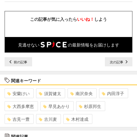
この記事が気に入ったら
いいね！
しよう
見逃せない
の最新情報をお届けします
前の記事
次の記事
関連キーワード
安蘭けい
須賀健太
南沢奈央
内田淳子
大西多摩恵
早見あかり
杉原邦生
吉見一豊
古川麦
木村達成
関連記事