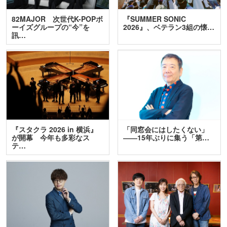
82MAJOR 次世代K-POPボ
『SUMMER SONIC
ーイズグループの“今”を
2026』、ベテラン3組の懐…
訊…
『スタクラ 2026 in 横浜』
「同窓会にはしたくない」
が開幕 今年も多彩なス
――15年ぶりに集う「第…
テ…