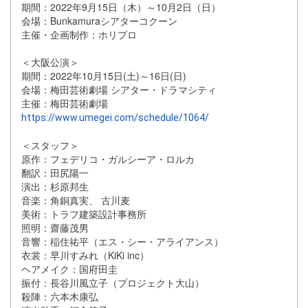
期間：2022年9月15日（木）～10月2日（日）
会場：Bunkamuraシアターコクーン
主催・企画制作：ホリプロ
＜大阪公演＞
期間：2022年10月15日(土)～16日(日)
会場：梅田芸術劇場 シアター・ドラマシティ
主催：梅田芸術劇場
https://www.umegei.com/schedule/1064/
＜スタッフ＞
原作：フェデリコ・ガルシーア・ロルカ
翻訳：田尻陽一
演出：杉原邦生
音楽：角銅真実、 古川麦
美術：トラフ建築設計事務所
照明：齋藤茂男
音響：稲住祐平（エス・シー・アライアンス）
衣裳：早川すみれ（KiKi inc）
ヘアメイク：国府田圭
振付：長谷川風立子（プロジェクト大山）
殺陣：六本木康弘