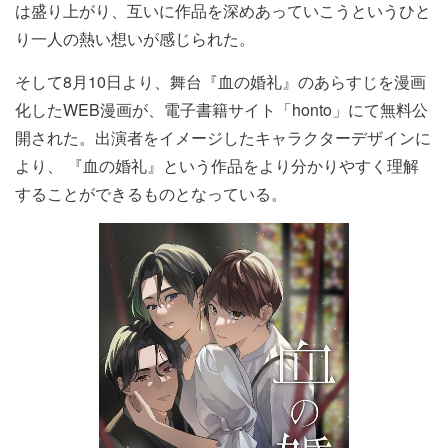
は盛り上が
り、互いに作品を深めあっていこうというひと
り一人の熱い想いが感じら
れた。
そして
8月10日より、舞台『血の婚礼』のあらすじを漫画
化したWEB漫画が、電子書籍サイト「honto」にて無料公
開された。出演者をイメージしたキャラクターデザインに
より、 『血の婚礼』
という作品をより分かりやすく理解
することができるものとなって
いる。