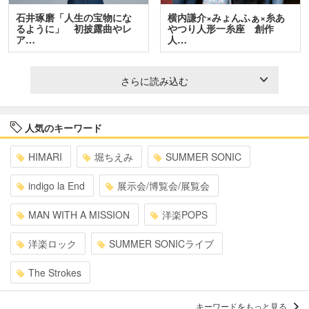
石井琢磨「人生の宝物にな
横内謙介×みょんふぁ×糸あ
るように」 初披露曲やレ
やつり人形一糸座 創作
ア…
人…
さらに読み込む
人気のキーワード
HIMARI
堀ちえみ
SUMMER SONIC
indigo la End
展示会/博覧会/展覧会
MAN WITH A MISSION
洋楽POPS
洋楽ロック
SUMMER SONICライブ
The Strokes
キーワードをもっと見る