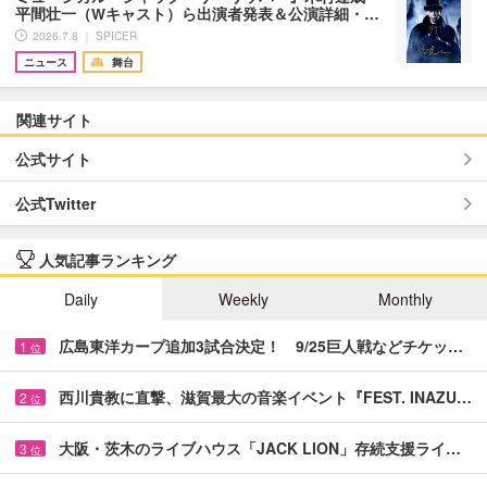
平間壮一（Wキャスト）ら出演者発表＆公演詳細・…
2026.7.8 ｜ SPICER
ニュース
舞台
関連サイト
公式サイト
公式Twitter
人気記事ランキング
Daily
Weekly
Monthly
広島東洋カープ追加3試合決定！ 9/25巨人戦などチケッ…
1
位
西川貴教に直撃、滋賀最大の音楽イベント『FEST. INAZU…
2
位
大阪・茨木のライブハウス「JACK LION」存続支援ライ…
3
位