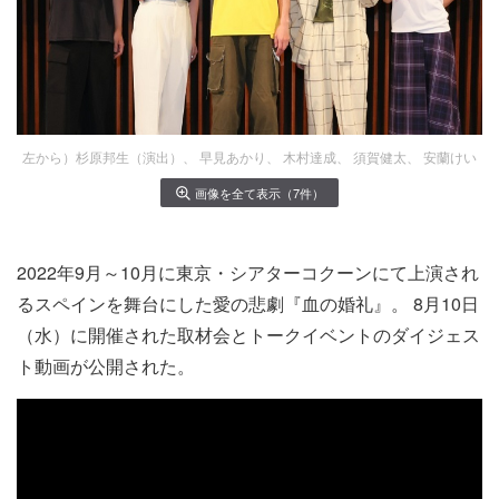
左から）杉原邦生（演出）、 早見あかり、 木村達成、 須賀健太、 安蘭けい
画像を全て表示（7件）
2022年9月～10月に東京・シアターコクーンにて上演され
るスペインを舞台にした愛の悲劇『血の婚礼』。 8月10日
（水）に開催された取材会とトークイベントのダイジェス
ト動画が公開された。