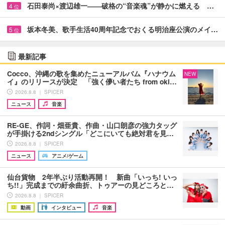
石田泰尚×渡辺雄一――破格の“音楽魂”が静かに燃える …
4
位
坂本冬美、歌手生活40周年記念でおくる明治座公演のメイ…
5
位
最新記事
Cocco、沖縄の歌を集めたニューアルバム『ハナウム
NEW
イ』のリリースが決定 「強く儚い者たち from oki…
2026.8.8 ｜ SPICER
ニュース
音楽
RE-GE、作詞・畑亜貴、作曲・山口朗彦の強力タッグ
が手掛ける2ndシングル「どこにいても絶対君を見…
2026.8.8 ｜ SPICER
ニュース
アニメ/ゲーム
仙台貨物 2年半ぶり活動再開！ 新曲「いっち! いっ
ち!!」完成までの紆余曲折、トゥアーの見どころと…
2026.8.8 ｜ SPICER
動画
インタビュー
音楽