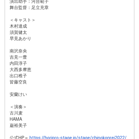
演出助手：河合範子
舞台監督：足立充章
＜キャスト＞
木村達成
須賀健太
早見あかり
南沢奈央
吉見一豊
内田淳子
大西多摩恵
出口稚子
皆藤空良
安蘭けい
＜演奏＞
古川麦
HAMA
巌裕美子
公式HP＝
https://horipro-stage.jp/stage/chinokonrei2022/