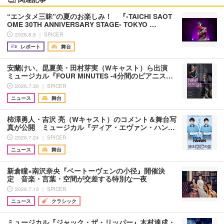
“エンタメ三昧”の夏のお楽しみ！ 『-TAICHI SAOT
OME 30TH ANNIVERSARY STAGE- TOKYO …
2026.8.8 ｜ SPICER
レポート
舞台
安蘭けい、昆夏美・田村芽実（Wキャスト）ら出演
ミュージカル『FOUR MINUTES -4分間のピアニス…
2026.7.30 ｜ SPICER
ニュース
舞台
柿澤勇人・吉沢 亮（Wキャスト）のコメント＆舞台写
真が公開 ミュージカル『ディア・エヴァン・ハン…
2026.7.24 ｜ SPICER
ニュース
舞台
新倉瞳×南沢奈央『ベートーヴェンの小径』開催決
定 音楽・言葉・空間が交差する特別な一夜
2026.7.13 ｜ SPICER
ニュース
クラシック
ミュージカル『ジャック・ザ・リッパー』木村達成・