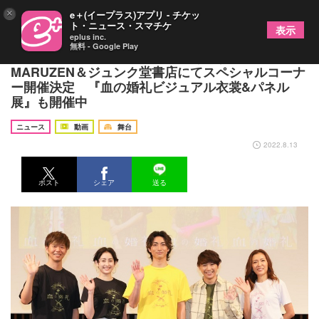
×
e＋(イープラス)アプリ - チケッ
ト・ニュース・スマチケ
表示
eplus inc.
無料 - Google Play
舞台『血の婚礼』取材会動画＆あらすじ漫画公開
MARUZEN＆ジュンク堂書店にてスペシャルコーナ
ー開催決定 『血の婚礼ビジュアル衣裳&パネル
展』も開催中
ニュース
動画
舞台
2022.8.13
ポスト
シェア
送る