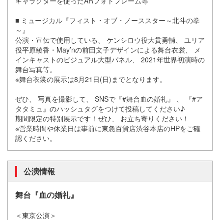
キャラクターを使ったARフォトフレー
ム等
■ ミュージカル『フィスト・オブ・ノーススター～北斗の拳
～』
公演・宣伝で使用している、 ケンシロウ役大貫勇輔、 ユリア
役平原綾香・May’
nの前田文子デザインによる舞台衣裳、 メ
インキャストのビジュアル大型パネル、 2021年世界初演時の
舞台写真等。
※舞台衣裳の展示は8月21日(日)までとなります。
ぜひ、 写真を撮影して、 SNSで『#舞台血の婚礼』 、 『#ア
タタミュ』のハッシュタグをつけて投稿してください♪
期間限定の特別展示です！ぜひ、 お立ち寄りください！
※
営業時間や休業日は事前に東急百貨店渋谷本店のHPをご確
認くだ
さい。
公演情報
舞台『血の婚礼』
＜東京公演＞