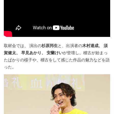
取材会では、 演出の
杉原邦生
と、出演者の
木村達成、 須
賀健太、 早見あかり、 安蘭けい
が登壇し、稽古が始まっ
たばかりの様子や、稽古をして感じた作品の魅力などを語
った。