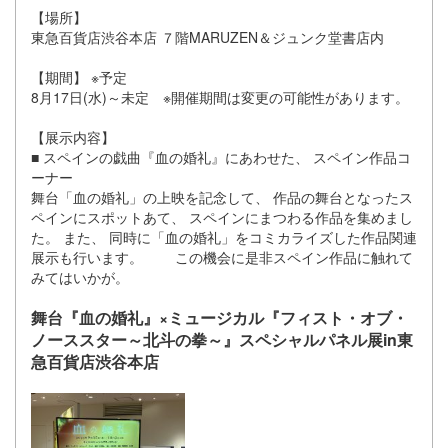
【場所】
東急百貨店渋谷本店 ７階MARUZEN＆ジュンク堂書店内
【期間】 ※予定
8月17日(水)～未定 ※開催期間は変更の可能性があります。
【展示内容】
■ スペインの戯曲『血の婚礼』にあわせた、 スペイン作品コ
ーナー
舞台「血の婚礼」の上映を記念して、 作品の舞台となったス
ペインにスポットあて、 スペインにまつわる作品を集めまし
た。 また、 同時に「血の婚礼」をコミカライズした作品関連
展示も行います。 この機会に是非スペイン作品に触れて
みてはいかが。
舞台『血の婚礼』×ミュージカル『フィスト・オブ・
ノーススター～北斗の拳～』スペシャルパネル展in東
急百貨店渋谷本店