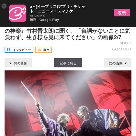
×
e＋(イープラス)アプリ - チケッ
ト・ニュース・スマチケ
表示
eplus inc.
無料 - Google Play
劇団壱劇屋東京支部のWORDLESS殺陣芝居『五彩
の神楽』竹村晋太朗に聞く。「台詞がないことに気
負わず、生き様を見に来てください」の画像2/7
SPICER
2022.8.14
インタビュー
舞台
前の画像
記事に戻る
次の画像