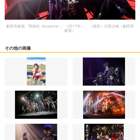
劇団壱劇屋『戰御史 -Ikusaonsi- 』（2017年）。 ［撮影］河西沙織（劇団壱
劇屋）
その他の画像