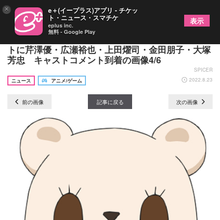
×
e＋(イープラス)アプリ - チケッ
ト・ニュース・スマチケ
表示
eplus inc.
無料 - Google Play
TVアニメ『4 人はそれぞれウソをつく』追加キャス
トに芹澤優・広瀬裕也・上田燿司・金田朋子・大塚
芳忠 キャストコメント到着の画像4/6
SPICER
2022.8.23
ニュース
アニメ/ゲーム
前の画像
記事に戻る
次の画像