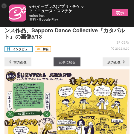
×
e＋(イープラス)アプリ - チケッ
ト・ニュース・スマチケ
表示
eplus inc.
無料 - Google Play
羊屋白玉インタビュー～未来へ思いや夢を届けるダ
ンス作品、Sapporo Dance Collective『カタパル
ト』の画像5/13
SPICER+
2022.8.30
インタビュー
舞台
前の画像
記事に戻る
次の画像