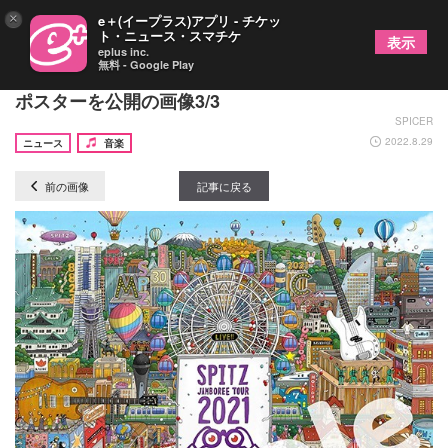
×
e＋(イープラス)アプリ - チケッ
ト・ニュース・スマチケ
表示
eplus inc.
無料 - Google Play
スピッツ、ライブ映像作品のジャケット写真＆特典
ポスターを公開の画像3/3
SPICER
2022.8.29
ニュース
音楽
前の画像
記事に戻る