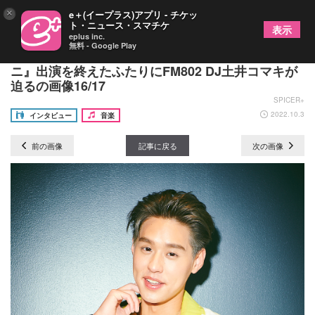
×
e＋(イープラス)アプリ - チケッ
ト・ニュース・スマチケ
表示
eplus inc.
無料 - Google Play
タイドラマで話題のBillkin & PP Krit、『サマソ
ニ』出演を終えたふたりにFM802 DJ土井コマキが
迫るの画像16/17
SPICER+
2022.10.3
インタビュー
音楽
前の画像
記事に戻る
次の画像