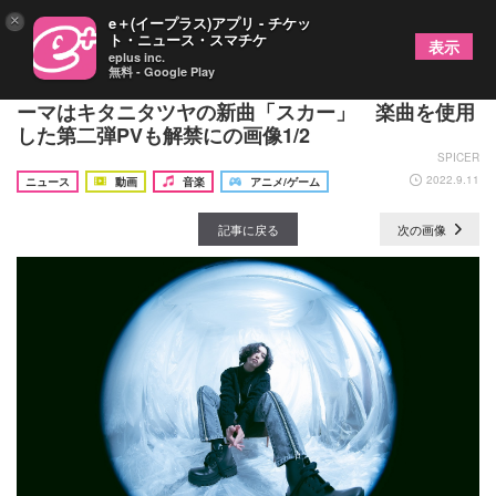
×
e＋(イープラス)アプリ - チケッ
ト・ニュース・スマチケ
表示
eplus inc.
無料 - Google Play
TVアニメ『BLEACH 千年血戦篇』オープニングテ
ーマはキタニタツヤの新曲「スカー」 楽曲を使用
した第二弾PVも解禁にの画像1/2
SPICER
2022.9.11
ニュース
動画
音楽
アニメ/ゲーム
記事に戻る
次の画像