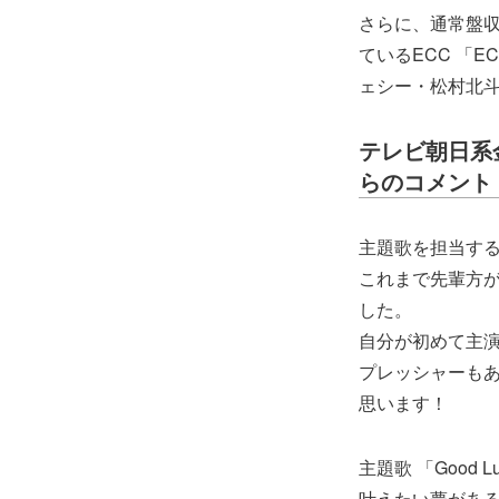
さらに、通常盤収録
ているECC 「E
ェシー・松村北
テレビ朝日系
らのコメント
主題歌を担当す
これまで先輩方
した。
自分が初めて主
プレッシャーもあり
思います！
主題歌 「Good L
叶えたい夢があ