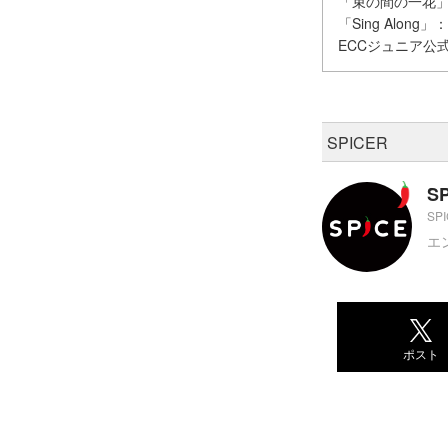
「束の間の一花」
「Sing Alon
ECCジュニア公式
SPICER
S
SP
エ
ポスト