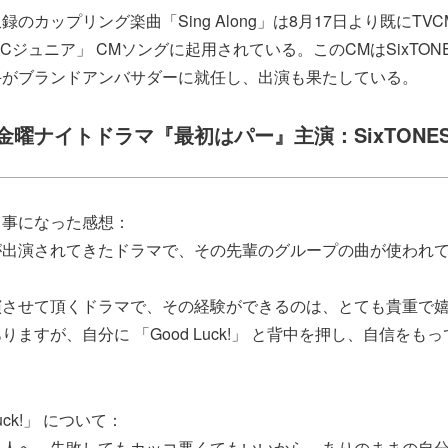
のカップリング楽曲「Sing Along」は8月17日より既にTV
CCジュニア」 CMソングに起用されている。このCMはSixTO
斗がブランドアンバサダーに就任し、出演も果たしている。
金曜ナイトドラマ『最初はパー』主演：SixTONE
る事になった感想：
が出演されてきたドラマで、その先輩のグループの曲が使われ
演させて頂くドラマで、その経験ができるのは、とても貴重で
ますが、自分に 「Good Luck!」 と背中を押し、自信をも
uck!」 について：
る人へ、失敗してもカッコ悪くてもいいから、ありのままの自