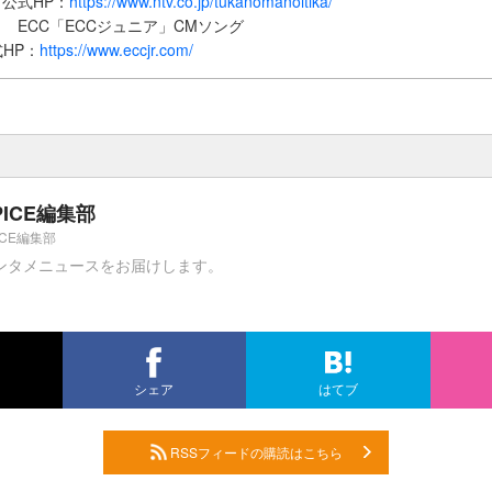
公式HP：
https://www.ntv.co.jp/tukanomanoitika/
g」： ECC「ECCジュニア」CMソング
HP：
https://www.eccjr.com/
PICE編集部
ICE編集部
ンタメニュースをお届けします。
シェア
はてブ
RSSフィードの購読はこちら