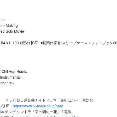
eo-
eo Making-
eo Solo Movie-
-54 ¥1, 100-(税込) [CD] ■初回仕様有:スリーブケース＋フォトブック20
ChillHop Remix-
Instrumental-
umental-
ck!」： テレビ朝日系金曜ナイトドラマ「最初はパー」主題歌
式HP：
https://www.tv-asahi.co.jp/paa/
本テレビ シンドラ「束の間の一花」主題歌