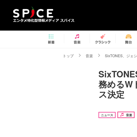
トップ
音楽
SixTONES、
SixT
務めるW
ス決定
ニュース
音楽