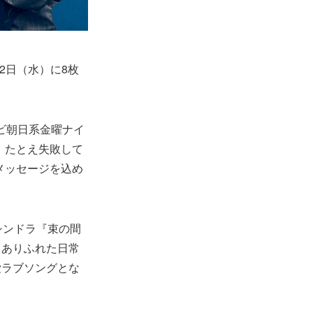
月2日（水）に8枚
。
テレビ朝日系金曜ナイ
、たとえ失敗して
メッセージを込め
シンドラ『束の間
、ありふれた日常
愛ラブソングとな