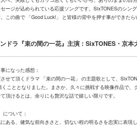
セージが込められている応援ソングです。SixTONESのシン
この曲で 「Good Luck!」 と皆様の背中を押す事ができた
ンドラ『束の間の一花』主演：SixTONES・京
る事になった感想：
させて頂くドラマ 「束の間の一花」 の主題歌として、SixTON
頂くこととなりました。まさか、久々に挑戦する映像作品で、
せて頂けるとは、余りにも贅沢な話で嬉しい限りです。
」 について：
底にある、健気な前向きさと、切ない程の明るさを忠実に表現