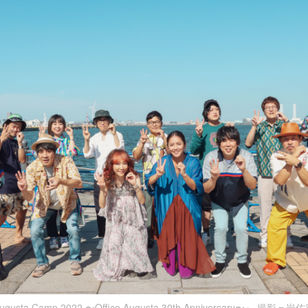
ugusta Camp 2022 〜Office Augusta 30th Anniversary〜』 撮影＝岩