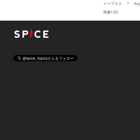
イープラス
Au
画像1/22