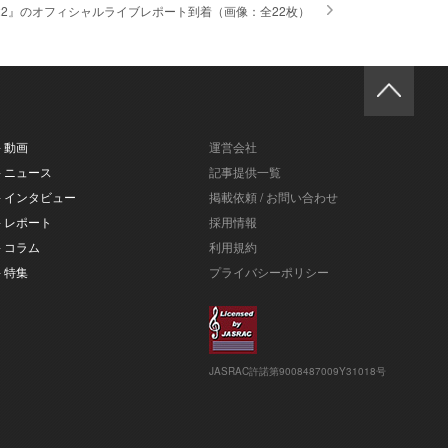
 2022』のオフィシャルライブレポート到着（画像：全22枚）
- 動画
運営会社
- ニュース
記事提供一覧
- インタビュー
掲載依頼 / お問い合わせ
- レポート
採用情報
- コラム
利用規約
- 特集
プライバシーポリシー
JASRAC許諾第9008487009Y31018号