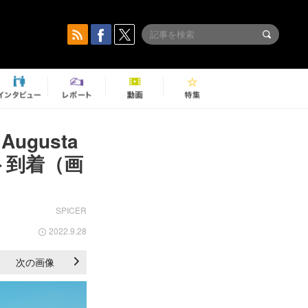
gusta
ト到着（画
SPICER
2022.9.28
次の画像