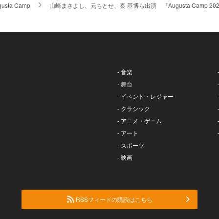
gusta Camp
山崎まさよし、元ちとせ、秦 基博ら出演 『Augusta Camp
- 音楽
- 舞台
- イベント・レジャー
- クラシック
- アニメ・ゲーム
- アート
- スポーツ
- 映画
RSSフィードの購読はこちら