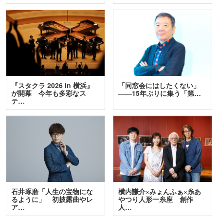
『スタクラ 2026 in 横浜』
「同窓会にはしたくない」
が開幕 今年も多彩なス
――15年ぶりに集う「第…
テ…
石井琢磨「人生の宝物にな
横内謙介×みょんふぁ×糸あ
るように」 初披露曲やレ
やつり人形一糸座 創作
ア…
人…