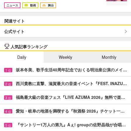
ニュース
動画
舞台
関連サイト
公式サイト
人気記事ランキング
Daily
Weekly
Monthly
坂本冬美、歌手生活40周年記念でおくる明治座公演のメイ…
1
位
西川貴教に直撃、滋賀最大の音楽イベント『FEST. INAZU…
2
位
福島最大級の音楽フェス『LIVE AZUMA 2026』無料で楽…
3
位
愛知・岐阜の地酒を満喫する『秋酒祭 2026』チケット一…
4
位
『サントリー1万人の第九』Aぇ! groupの佐野晶哉が合唱…
5
位