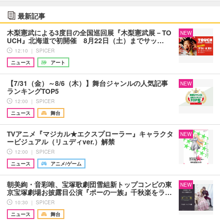
最新記事
木梨憲武による3度目の全国巡回展『木梨憲武展－TO
NEW
UCH』北海道で初開催 8月22日（土）までサッ…
12:10 ｜ SPICER
ニュース
アート
【7/31（金）～8/6（木）】舞台ジャンルの人気記事
NEW
ランキングTOP5
12:00 ｜ SPICER
ニュース
舞台
TVアニメ『マジカル★エクスプローラー』キャラクタ
NEW
ービジュアル（リュディver.）解禁
12:00 ｜ SPICER
ニュース
アニメ/ゲーム
朝美絢・音彩唯、宝塚歌劇団雪組新トップコンビの東
NEW
京宝塚劇場お披露目公演『ポーの一族』千秋楽をラ…
10:30 ｜ SPICER
ニュース
舞台