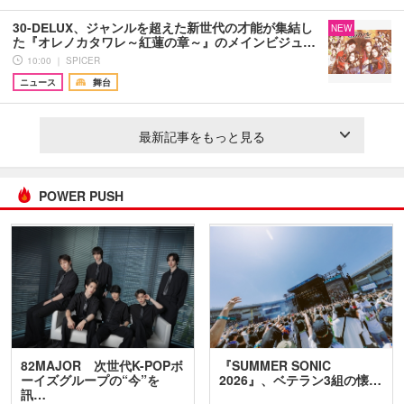
30-DELUX、ジャンルを超えた新世代の才能が集結し
NEW
た『オレノカタワレ～紅蓮の章～』のメインビジュ…
10:00 ｜ SPICER
ニュース
舞台
最新記事をもっと見る
POWER PUSH
82MAJOR 次世代K-POPボ
『SUMMER SONIC
ーイズグループの“今”を
2026』、ベテラン3組の懐…
訊…