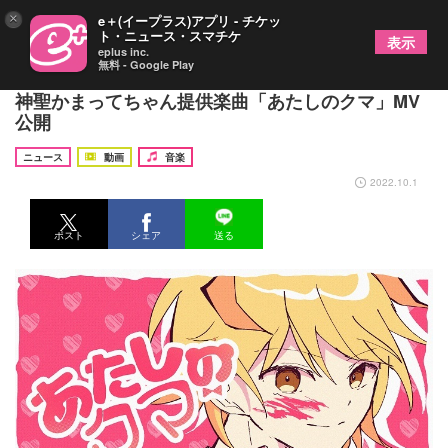
×
e＋(イープラス)アプリ - チケッ
ト・ニュース・スマチケ
表示
eplus inc.
無料 - Google Play
P丸様。2ndフルアルバム『ラブホリック』より、
神聖かまってちゃん提供楽曲「あたしのクマ」MV
公開
ニュース
動画
音楽
2022.10.1
ポスト
シェア
送る