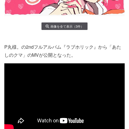
画像を全て表示（3件）
P丸様。の2ndフルアルバム『ラブホリック』から「あた
しのクマ」のMVが公開となった。