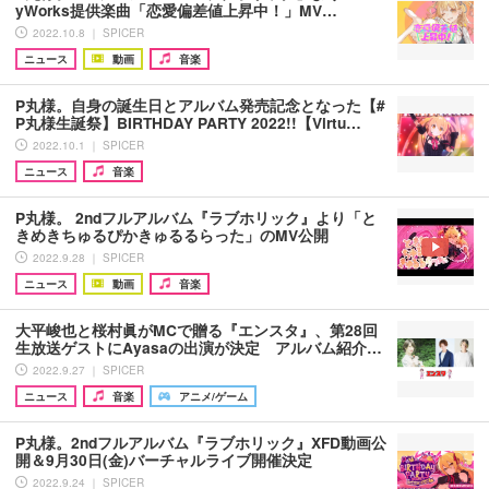
yWorks提供楽曲「恋愛偏差値上昇中！」MV…
2022.10.8 ｜ SPICER
ニュース
動画
音楽
P丸様。自身の誕生日とアルバム発売記念となった【#
P丸様生誕祭】BIRTHDAY PARTY 2022!!【Virtu…
2022.10.1 ｜ SPICER
ニュース
音楽
P丸様。 2ndフルアルバム『ラブホリック』より「と
きめきちゅるぴかきゅるるらった」のMV公開
2022.9.28 ｜ SPICER
ニュース
動画
音楽
大平峻也と桜村眞がMCで贈る『エンスタ』、第28回
生放送ゲストにAyasaの出演が決定 アルバム紹介…
2022.9.27 ｜ SPICER
ニュース
音楽
アニメ/ゲーム
P丸様。2ndフルアルバム『ラブホリック』XFD動画公
開＆9月30日(金)バーチャルライブ開催決定
2022.9.24 ｜ SPICER