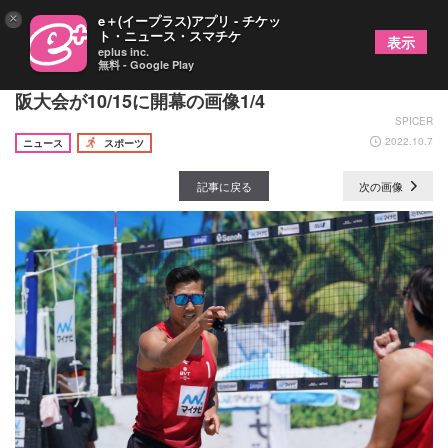
×
e＋(イープラス)アプリ - チケッ
ト・ニュース・スマチケ
表示
eplus inc.
無料 - Google Play
『マイナビジャパンビーチバレーボールツアー』大
阪大会が10/15に開幕の画像1/4
SPICER
2022.10.7
ニュース
スポーツ
記事に戻る
次の画像