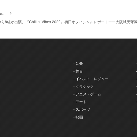
ara
araら8組が出演、『Chillin’ Vibes 2022』初日オフィシャルレポートーー大
- 音楽
- 舞台
- イベント・レジャー
- クラシック
- アニメ・ゲーム
- アート
- スポーツ
- 映画