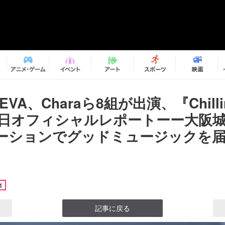
VA、Charaら8組が出演、『Chillin’
』初日オフィシャルレポートーー大阪
ーションでグッドミュージックを
楽
記事に戻る