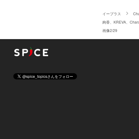
イープラス
Ch
絢香、KREVA、Ch
画像2/29