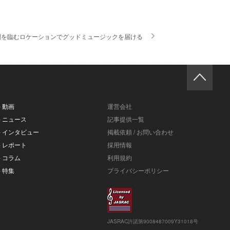
阪城天守閣を臨むロケーションでグッドミュージックを届ける
- 動画
運営会社
- ニュース
記事提供一覧
- インタビュー
掲載依頼 / お問い合わせ
- レポート
採用情報
- コラム
利用規約
- 特集
プライバシーポリシー
JASRAC許諾第9008487009Y31018号