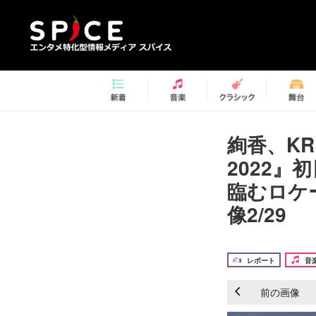
絢香、KRE
2022
臨むロケ
像2/29
レポート
音
前の画像