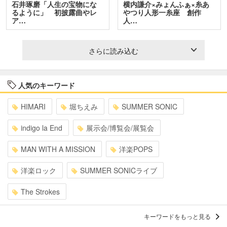
石井琢磨「人生の宝物にな
横内謙介×みょんふぁ×糸あ
るように」 初披露曲やレ
やつり人形一糸座 創作
ア…
人…
さらに読み込む
人気のキーワード
HIMARI
堀ちえみ
SUMMER SONIC
indigo la End
展示会/博覧会/展覧会
MAN WITH A MISSION
洋楽POPS
洋楽ロック
SUMMER SONICライブ
The Strokes
キーワードをもっと見る