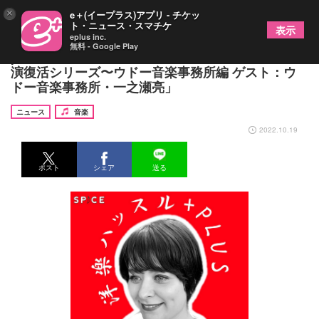
×
e＋(イープラス)アプリ - チケッ
ト・ニュース・スマチケ
表示
eplus inc.
無料 - Google Play
podcast番組『洋楽ハッスル+Plus』#22 「来日公
演復活シリーズ〜ウドー音楽事務所編 ゲスト：ウ
ドー音楽事務所・一之瀬亮」
ニュース
音楽
2022.10.19
ポスト
シェア
送る