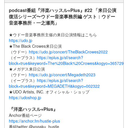
podcast番組『洋楽ハッスル+Plus』#22 「来日公演
復活シリーズ〜ウドー音楽事務所編 ゲスト：ウドー
音楽事務所・一之瀬亮」
★ウドー音楽事務所主催の来日公演情報はこちら
https://udo.jp
★The Black Crowes来日公演
（ウドー）
https://udo.jp/concert/TheBlackCrowes2022
（イープラス）
https://eplus.jp/sf/search?
block=true&keyword=The%20Black%20Crowes&kogyo=365729
★メガデス来日公演
（ウドー）
https://udo.jp/concert/Megadeth2023
（イープラス）
https://eplus.jp/sf/search?
block=true&keyword=MEGADETH&kogyo=002322
★UDO Artists, INC. オフィシャル・ショップ
https://udoshop.jp
『洋楽ハッスル+Plus』
Anchor番組ページ
https://anchor.fm/hustle-plus
番組twitter @yogaku_hustle