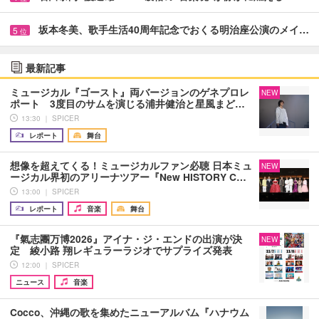
坂本冬美、歌手生活40周年記念でおくる明治座公演のメイ…
5
位
最新記事
ミュージカル『ゴースト』両バージョンのゲネプロレ
NEW
ポート 3度目のサムを演じる浦井健治と星風まど…
13:30 ｜ SPICER
レポート
舞台
想像を超えてくる！ミュージカルファン必聴 日本ミュ
NEW
ージカル界初のアリーナツアー『New HISTORY C…
13:00 ｜ SPICER
レポート
音楽
舞台
『氣志團万博2026』アイナ・ジ・エンドの出演が決
NEW
定 綾小路 翔レギュラーラジオでサプライズ発表
12:00 ｜ SPICER
ニュース
音楽
Cocco、沖縄の歌を集めたニューアルバム『ハナウム