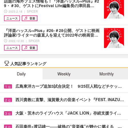
話題の海外フェス情報も！『洋楽ハッスル+Plus』#2
9・＃30、ゲストにFestival Life編集長の津田昌…
2023.2.18 ｜ SPICER
ニュース
音楽
『洋楽ハッスル+Plus』#26-＃28公開、ゲストに映画
評論家/ライターの森直人を迎えて2022年の映画音…
2022.12.30 ｜ SPICER
ニュース
音楽
人気記事ランキング
Daily
Weekly
Monthly
広島東洋カープ追加3試合決定！ 9/25巨人戦などチケッ…
1
位
西川貴教に直撃、滋賀最大の音楽イベント『FEST. INAZU…
2
位
大阪・茨木のライブハウス「JACK LION」存続支援ライ…
3
位
石田泰尚×渡辺雄一――破格の“音楽魂”が静かに燃える …
4
位