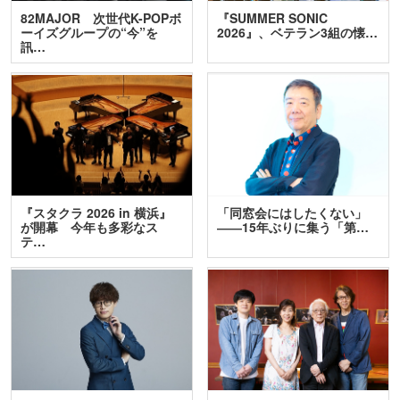
82MAJOR 次世代K-POPボ
『SUMMER SONIC
ーイズグループの“今”を
2026』、ベテラン3組の懐…
訊…
『スタクラ 2026 in 横浜』
「同窓会にはしたくない」
が開幕 今年も多彩なス
――15年ぶりに集う「第…
テ…