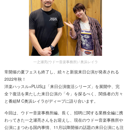
一之瀬亮(ウドー音楽事務所) / 奥浜レイラ
常開催の夏フェスも終了し、続々と新規来日公演が発表される
2022年秋！
洋楽ハッスル+PLUSは「来日公演復活シリーズ」を展開中、完
全？復活を果たした来日公演の「今」を探るべく、関係者の方々
と番組M C奥浜レイラがディープに語り合います。
今回は、ウドー音楽事務所編。長く、招聘に関する業務全編に携
わってきた一之瀬亮さんをお迎えし、現在のウドー音楽事務所や
公演にまつわる国内事情、11月以降開催の話題の来日公演にも注