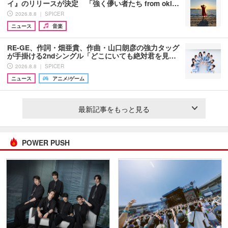
イ』のリリースが決定 「強く儚い者たち from oki…
2026.8.8 ｜ SPICER
ニュース
音楽
RE-GE、作詞・畑亜貴、作曲・山口朗彦の強力タッグ
が手掛ける2ndシングル「どこにいても絶対君を見…
2026.8.8 ｜ SPICER
ニュース
アニメ/ゲーム
最新記事をもっと見る
POWER PUSH