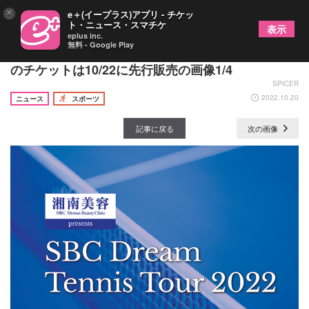
×
e＋(イープラス)アプリ - チケッ
ト・ニュース・スマチケ
表示
eplus inc.
無料 - Google Play
『SBCドリームテニスツアー』ファイナルラウンド
のチケットは10/22に先行販売の画像1/4
SPICER
2022.10.20
ニュース
スポーツ
記事に戻る
次の画像