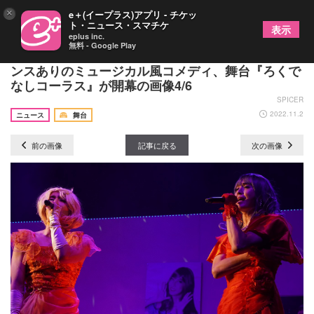
×
e＋(イープラス)アプリ - チケッ
ト・ニュース・スマチケ
表示
eplus inc.
無料 - Google Play
ヨンミン、ウォンシクのコメントが到着 歌ありダ
ンスありのミュージカル風コメディ、舞台『ろくで
なしコーラス』が開幕の画像4/6
SPICER
2022.11.2
ニュース
舞台
前の画像
記事に戻る
次の画像