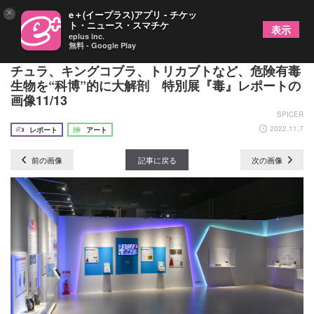
×
e＋(イープラス)アプリ - チケッ
ト・ニュース・スマチケ
表示
eplus inc.
無料 - Google Play
触れてはいけないものほど見たくなる！？ タラン
チュラ、キングコブラ、トリカブトなど、危険有毒
生物を“科博”的に大解剖 特別展『毒』レポートの
画像11/13
SPICER
2022.11.7
レポート
アート
前の画像
記事に戻る
次の画像