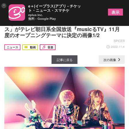
×
e＋(イープラス)アプリ - チケッ
ト・ニュース・スマチケ
表示
eplus inc.
無料 - Google Play
Royal Scandal、新曲「ワンダーランドインアリ
ス」がテレビ朝日系全国放送『musicるTV』11月
度のオープニングテーマに決定の画像1/2
SPICER
2022.11.4
ニュース
動画
音楽
記事に戻る
次の画像