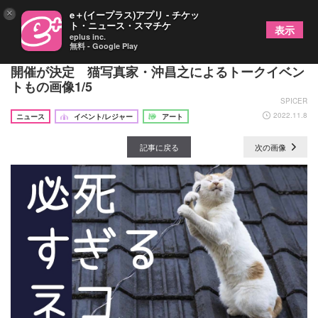
×
e＋(イープラス)アプリ - チケッ
ト・ニュース・スマチケ
表示
eplus inc.
無料 - Google Play
人気猫写真集シリーズ『必死すぎるネコ』写真展の
開催が決定 猫写真家・沖昌之によるトークイベン
トもの画像1/5
SPICER
2022.11.8
ニュース
イベント/レジャー
アート
記事に戻る
次の画像