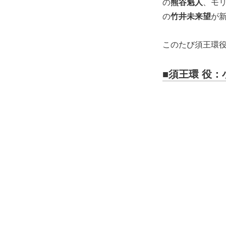
の
熊谷魁人
、モ
の
竹井未来望
が
このたび須王環
■須王環 役：