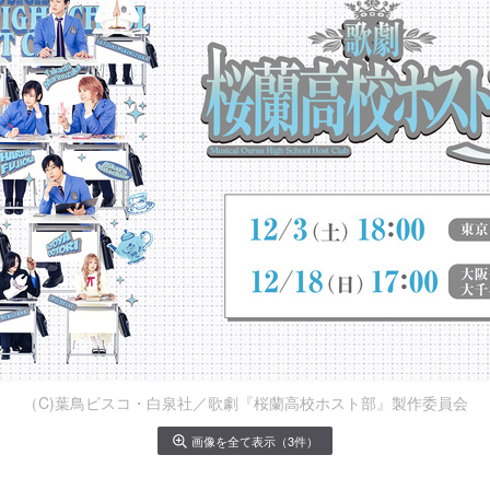
（C)葉鳥ビスコ・白泉社／歌劇『桜蘭高校ホスト部』製作委員会
画像を全て表示（3件）