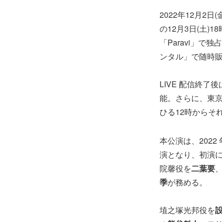
2022年12月2
の12月3日(土)
「Paravi」で独
ンタル」で随時
LIVE 配信終
能。さらに、東京公
ひる12時からそ
本公演は、202
演となり、初演
院馨役を
二葉要
季
が務める。
埴之塚光邦役を