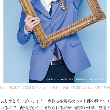
役：小松準弥 （C)葉鳥ビスコ・白泉社／歌劇『桜蘭高校ホスト部』製
、ありがとうございます！ 今作も桜蘭高校ホスト部の様々な
ているので、配信だからこそ観られる細かい表情や仕草、感情