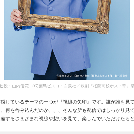
ヒ役：山内優花 （C)葉鳥ビスコ・白泉社／歌劇『桜蘭高校ホスト部』
が感じているテーマの一つが『視線の矢印』です。誰が誰を見
え、何を呑み込んだのか、、、そんな所も配信ではしっかり見
交差するさまざまな視線や想いを見て、楽しんでいただけたら