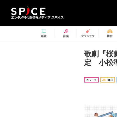
歌劇『桜蘭
定 小松
ニュース
舞台