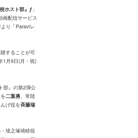
校ホスト部』ƒ
」
、動画配信サービス
より「Paraviレ
視聴することが可
1月9日(月・祝)
スト部』の第2弾公
役を
二葉勇
、常陸
れんげ役を
斉藤瑞
弟・埴之塚靖睦役