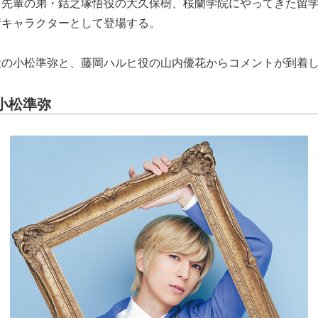
リ先輩の弟・銛之塚悟役の大久保樹、桜蘭学院にやってきた留
新キャラクターとして登場する。
役の小松準弥と、藤岡ハルヒ役の山内優花からコメントが到着
小松準弥