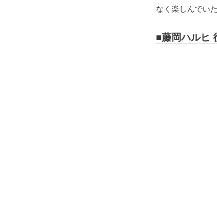
なく楽しんでい
■藤岡ハルヒ