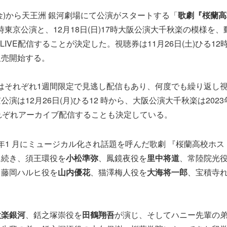
日(金)から天王洲 銀河劇場にて公演がスタートする「
歌劇『桜蘭高
18時東京公演と、12月18日(日)17時大阪公演大千秋楽の模様を
占LIVE配信することが決定した。視聴券は11月26日(土)ひる12時
販売開始する。
了後はそれぞれ1週間限定で見逃し配信もあり、何度でも繰り返し
演は12月26日(月)ひる12 時から、大阪公演大千秋楽は2023年
れぞれアーカイブ配信することも決定している。
2 年1 月にミュージカル化され話題を呼んだ歌劇 『桜蘭高校ホ
に続き、須王環役を
小松準弥
、鳳鏡夜役を
里中将道
、常陸院光
、藤岡ハルヒ役を
山内優花
、猫澤梅人役を
大海将一郎
、宝積寺
設楽銀河
、銛之塚崇役を
田鶴翔吾
が演じ、そしてハニー先輩の