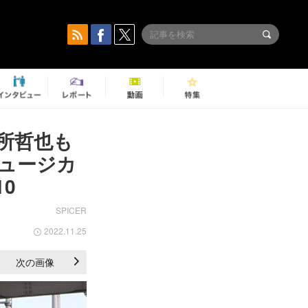
所哲也も
ュージカ
0
SPICER
2022.11.25
次の画像