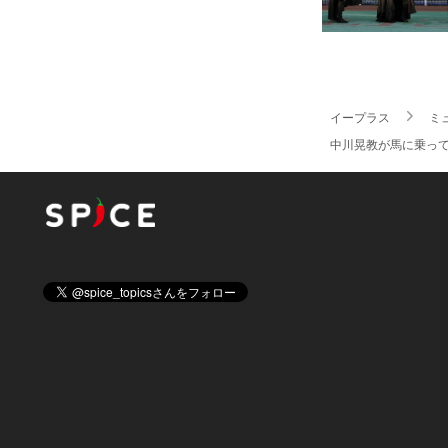
イープラス
ミ
中川晃教が馬に乗っ