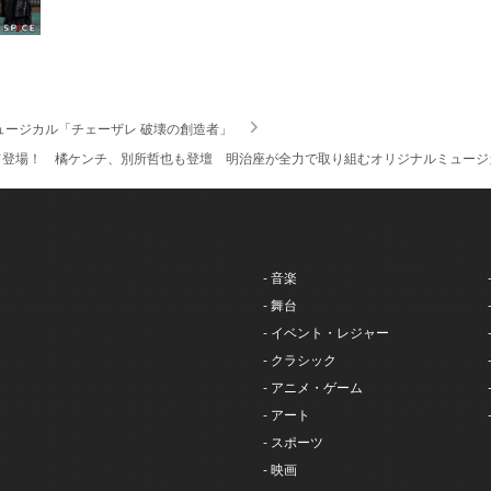
ュージカル「チェーザレ 破壊の創造者」
て登場！ 橘ケンチ、別所哲也も登壇 明治座が全力で取り組むオリジナルミュージ
- 音楽
- 舞台
- イベント・レジャー
- クラシック
- アニメ・ゲーム
- アート
- スポーツ
- 映画