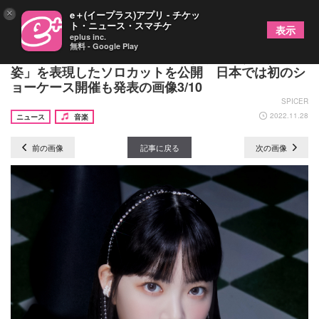
×
e＋(イープラス)アプリ - チケッ
ト・ニュース・スマチケ
表示
eplus inc.
無料 - Google Play
LE SSERAFIM、「恐れることなく進もうとする
姿」を表現したソロカットを公開 日本では初のシ
ョーケース開催も発表の画像3/10
SPICER
2022.11.28
ニュース
音楽
前の画像
記事に戻る
次の画像