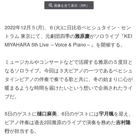
画像を全て表示（5件）
2022年12月５(月)、６(火)に日比谷ベヒシュタイン・セン
トラム 東京にて、元劇団四季の
雅原慶
がソロライブ『KEI
MIYAHARA 5th Live ～Voice & Piano～』を開催する。
ミュージカルやコンサートなどで活躍する雅原の５度目と
なるソロライブ。今回は３大ピアノの一つであるベヒシュ
タインピアノの伴奏で奏でる歌と共に、冬の始まりに心が
暖まるような時間を届けたいという想いで企画されたライ
ブだ。
5日のゲストに
樋口麻美
、6日のゲストには
宇月颯
を迎え、
ピアノ伴奏は過去2回雅原のライブで演奏を務めた
吉村隆
行
が担当する。