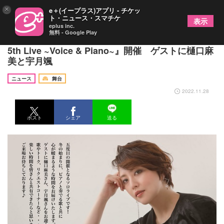
×
e＋(イープラス)アプリ - チケッ
ト・ニュース・スマチケ
表示
eplus inc.
無料 - Google Play
元劇団四季の雅原慶、ソロライブ『KEI MIYAHARA
5th Live ~Voice & Piano~』開催 ゲストに樋口麻
美と宇月颯
ニュース
舞台
2022.11.28
ポスト
シェア
送る