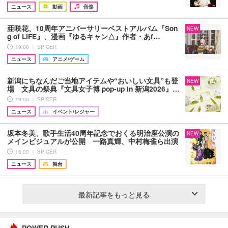
ニュース
動画
音楽
亜咲花、10周年アニバーサリーベストアルバム『Son
NEW
g of LIFE』、漫画『ゆるキャン△』作者・あf…
19:00 ｜ SPICER
ニュース
アニメ/ゲーム
新潟にちなんだご当地アイテムや“おいしい文具”も登
NEW
場 文具の祭典『文具女子博 pop-up in 新潟2026』…
19:00 ｜ SPICER
ニュース
イベント/レジャー
坂本冬美、歌手生活40周年記念でおくる明治座公演の
NEW
メインビジュアルが公開 一路真輝、中村梅雀ら出演
18:00 ｜ SPICER
ニュース
舞台
最新記事をもっと見る