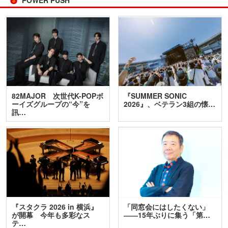
POWER PUSH
82MAJOR 次世代K-POPボ
『SUMMER SONIC
ーイズグループの“今”を
2026』、ベテラン3組の懐…
訊…
『スタクラ 2026 in 横浜』
「同窓会にはしたくない」
が開幕 今年も多彩なス
――15年ぶりに集う「第…
テ…