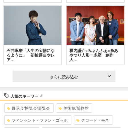
石井琢磨「人生の宝物にな
横内謙介×みょんふぁ×糸あ
るように」 初披露曲やレ
やつり人形一糸座 創作
ア…
人…
さらに読み込む
人気のキーワード
展示会/博覧会/展覧会
美術館/博物館
フィンセント・ファン・ゴッホ
クロード・モネ