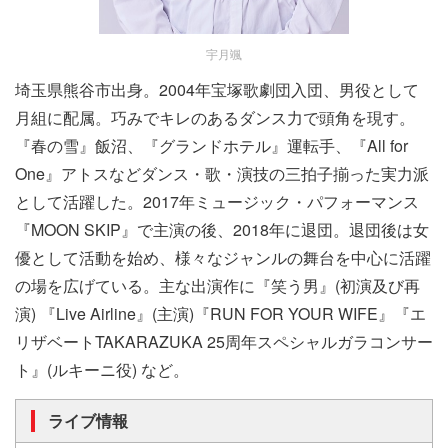
宇月颯
埼玉県熊谷市出身。2004年宝塚歌劇団入団、男役として
月組に配属。巧みでキレのあるダンス力で頭角を現す。
『春の雪』飯沼、『グランドホテル』運転手、『All for
One』アトスなどダンス・歌・演技の三拍子揃った実力派
として活躍した。2017年ミュージック・パフォーマンス
『MOON SKIP』で主演の後、2018年に退団。退団後は女
優として活動を始め、様々なジャンルの舞台を中心に活躍
の場を広げている。主な出演作に『笑う男』(初演及び再
演) 『Live Airline』(主演)『RUN FOR YOUR WIFE』『エ
リザベートTAKARAZUKA 25周年スペシャルガラコンサー
ト』(ルキーニ役) など。
ライブ情報