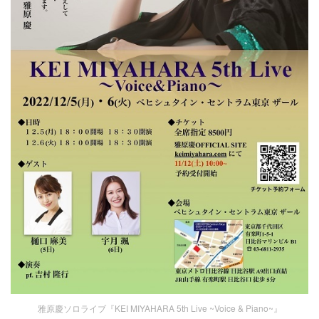
雅原慶ソロライブ『KEI MIYAHARA 5th Live ~Voice & Piano~』