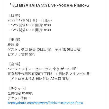
『KEI MIYAHARA 5th Live ~Voice & Piano~』
【日 時】
2022年12月5日(月)・6日(火)
・12/5 開場18:00 開演18:30
・12/6 開場18:00 開演18:30
【出 演】
雅原 慶
ゲスト：樋口 麻美 (5日出演)、宇月 颯 (6日出演)
ピアノ：吉村 隆行
【会 場】
ベヒシュタイン・セントラム 東京 ザール HP
東京都千代田区有楽町1丁目5－1 日比谷マリンビル B1
（メトロ日比谷線 日比谷駅 A9出口 直結）
【
】
全席指定 8500円
予約：
keimiyahara.com/answers/fifthliveticketorder/new