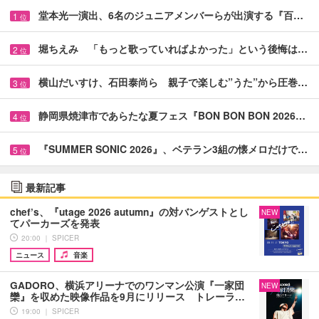
堂本光一演出、6名のジュニアメンバーらが出演する『百…
1
位
堀ちえみ 「もっと歌っていればよかった」という後悔は…
2
位
横山だいすけ、石田泰尚ら 親子で楽しむ”うた”から圧巻…
3
位
静岡県焼津市であらたな夏フェス『BON BON BON 2026…
4
位
『SUMMER SONIC 2026』、ベテラン3組の懐メロだけで…
5
位
最新記事
chef’s、『utage 2026 autumn』の対バンゲストとし
NEW
てパーカーズを発表
20:00 ｜ SPICER
ニュース
音楽
GADORO、横浜アリーナでのワンマン公演『一家団
NEW
欒』を収めた映像作品を9月にリリース トレーラ…
19:00 ｜ SPICER