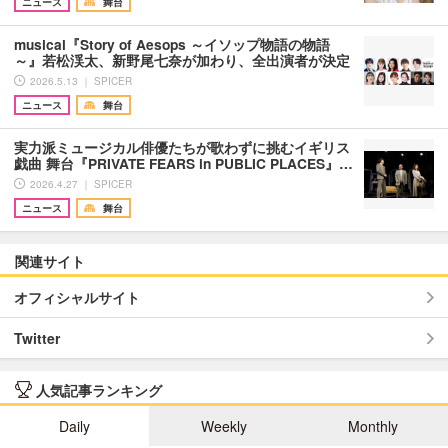
ニュース
舞台
musical『Story of Aesops ～イソップ物語の物語
～』若松渓太、新野尾七奈が加わり、全出演者が決定
2026.5.13 ｜ SPICER
ニュース
舞台
実力派ミュージカル俳優たちが歌わずに挑むイギリス
戯曲 舞台『PRIVATE FEARS in PUBLIC PLACES』…
2026.4.27 ｜ SPICER
ニュース
舞台
関連サイト
オフィシャルサイト
Twitter
人気記事ランキング
Daily
Weekly
Monthly