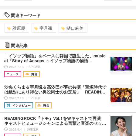
関連キーワード
雅原慶
宇月颯
樋口麻美
関連記事
「イソップ物語」をベースに韓国で誕生した、music
al『Story of Aesops ～イソップ物語の物語…
2026.7.13 ｜ SPICER
ニュース
舞台
沙央くらま＆宇月颯＆髙汐巴が夢の共演「宝塚時代で
は絶対にあり得ない男役同士のお芝居」 READIN…
2026.7.10 ｜ SPICER
インタビュー
舞台
READINGROCK『トモ』Vol.1をWキャストで再演
キャストとミュージシャンによる言葉と音楽のセッ…
2026.6.4 ｜ SPICER