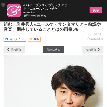
×
e＋(イープラス)アプリ - チケッ
ト・ニュース・スマチケ
表示
eplus inc.
無料 - Google Play
ミュージカル『おとこたち』で12年ぶりにタッグを
組む、岩井秀人×ユースケ・サンタマリア～前説や
音楽、期待していることとはの画像5/6
SPICER
2022.12.16
インタビュー
舞台
前の画像
記事に戻る
次の画像