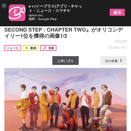
×
e＋(イープラス)アプリ - チケッ
ト・ニュース・スマチケ
表示
eplus inc.
無料 - Google Play
TREASURE、日本2ndミニアルバム『THE
SECOND STEP : CHAPTER TWO』がオリコンデ
イリー1位を獲得の画像1/2
SPICER
2022.12.5
ニュース
動画
音楽
記事に戻る
次の画像