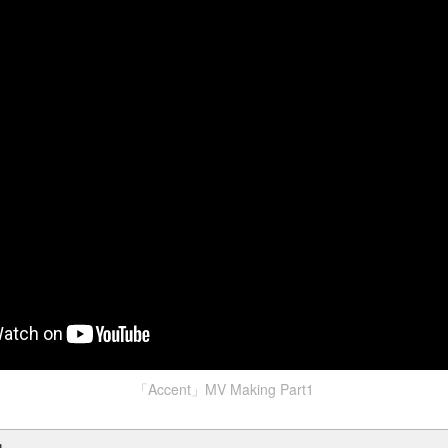
「Accent」MV Making Part1