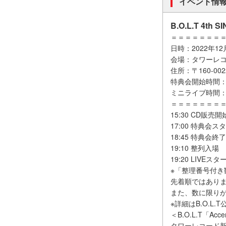
イベント情
B.O.L.T 4
＝＝＝＝＝＝＝
日時：2022年1
会場：タワーレコ
住所：〒160-00
特典会開始時間：1
ミニライブ時間：1
＝＝＝＝＝＝＝
15:30 CD
17:00 特典会ス
18:45 特典会終了
19:10 整列入場
19:20 LIVEス
※「整理番号付
先着順ではあり
また、数に限り
※詳細はB.O.L
＜B.O.L.T「A
タワーレコード新宿