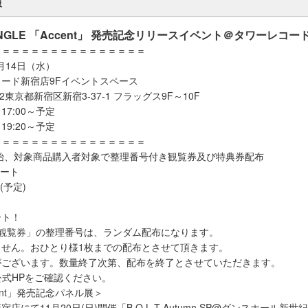
報
th SINGLE 「Accent」 発売記念リリースイベント＠タワーレコ
＝＝＝＝＝＝＝＝＝＝＝＝＝＝＝＝
2月14日（水）
ード新宿店9Fイベントスペース
22東京都新宿区新宿3-37-1 フラッグス9F～10F
7:00～予定
9:20～予定
＝＝＝＝＝＝＝＝＝＝＝＝＝＝＝＝
販売開始、対象商品購入者対象で整理番号付き観覧券及び特典券配布
タート
(予定)
タート！
き観覧券」の整理番号は、ランダム配布になります。
ません。おひとり様1枚までの配布とさせて頂きます。
がございます。数量終了次第、配布を終了とさせていただきます。
.T公式HPをご確認ください。
ccent」発売記念パネル展＞
店にて11月20日(日)開催「B.O.L.T Autumn SP@ダンスホール新