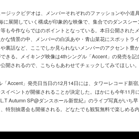
のミュージックビデオは、メンバーそれぞれのファッションや小道
ト毎に展開していく構成が印象的な映像で、集合でのダンスシー
ン等も今作ならではのポイントとなっている。本日公開された
豊かな情景の中、メンバーの白浜あや・青山菜花にスポットラ
トや裏話など、ここでしか見られないメンバーのアクセント豊
できる。メイキング映像は4thシングル「Accent」の発売を
で公開されるので、こちらもあわせてチェックしてみてほしい
ル「Accent」発売日当日の12月14日には、タワーレコード新
スイベントが開催されることが決定した。ほかにも今年11月
.L.T Autumn SP@ダンスホール新世紀』のライブ写真がい
え、特別抽選会も開催される。どなたでも観覧無料で楽しめる