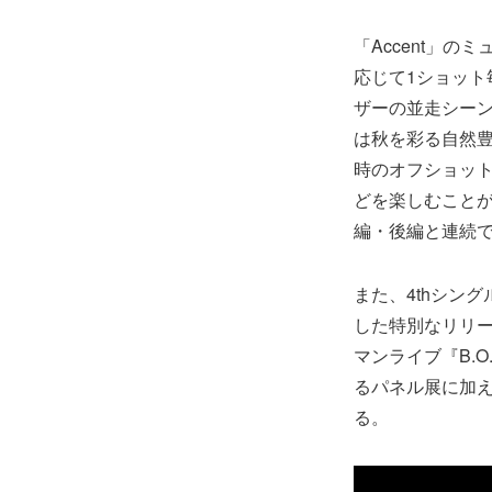
「Accent」
応じて1ショッ
ザーの並走シー
は秋を彩る自然
時のオフショッ
どを楽しむことが
編・後編と連続
また、4thシング
した特別なリリー
マンライブ『B.O
るパネル展に加
る。