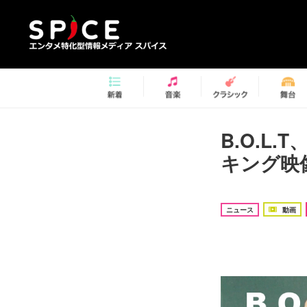
B.O.L
キング映
ニュース
動画