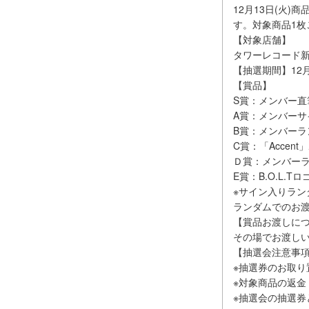
12月13日(火
す。対象商品1枚
【対象店舗】
タワーレコード
【抽選期間】12
【賞品】
S賞：メンバー直
A賞：メンバーサ
B賞：メンバーラ
C賞：「Accent
Ｄ賞：メンバー
E賞：B.O.L.
※サイン入りラ
ランダムでのお
【賞品お渡しに
その場でお渡し
【抽選会注意事
※抽選券のお取
※対象商品の返金
※抽選会の抽選券