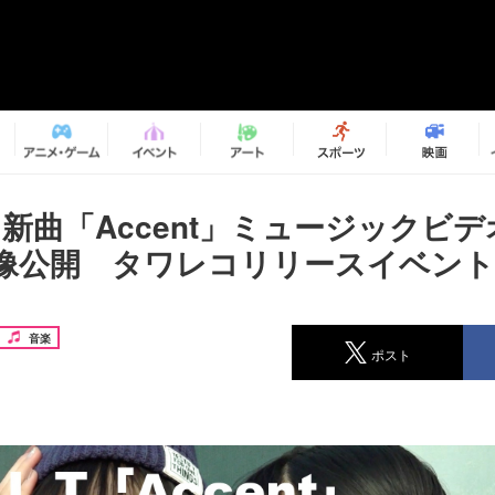
.T、新曲「Accent」ミュージックビ
像公開 タワレコリリースイベント
音楽
ポスト