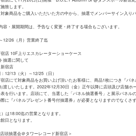
実施致します。
て対象商品をご購入いただいた方の中から、抽選でメンバーサイン入り
示内容・展開期間は、予告なく変更・終了する場合もございます。
店～12/26（月）営業終了迄
宿店 10F上りエスカレーターショーケース
ト抽選に関して
ド新宿店
12/13（火）～12/25（日）
新宿店にて対象商品をお買い上げ頂いたお客様に、商品1枚につき『パネ
渡しいたします。2022年12月30日（金）正午以降に店頭及び店舗ホームペー
発表を行います。店頭にて、当選した「パネル抽選番号」と展示パネル
の際に『パネルプレゼント番号付抽選券』が必要となりますのでなくさ
（土）は18:00迄の営業となります。
）休館日となります。
ccent店頭抽選会＠タワーレコード新宿店＞