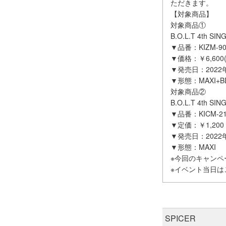
ただきます。
【対象商品】
対象商品①
B.O.L.T 4th 
▼品番：KIZM-90
▼価格：￥6,600(
▼発売日：2022年
▼形態：MAXI+B
対象商品②
B.O.L.T 4th 
▼品番：KICM-21
▼定価：￥1,200 
▼発売日：2022年
▼形態：MAXI
※今回のキャン
※イベント当日
SPICER