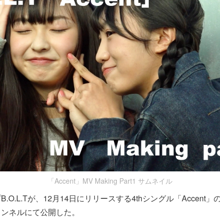
「Accent」MV Making Part1 サムネイル
.O.L.Tが、12月14日にリリースする4thシングル「Accent
チャンネルにて公開した。