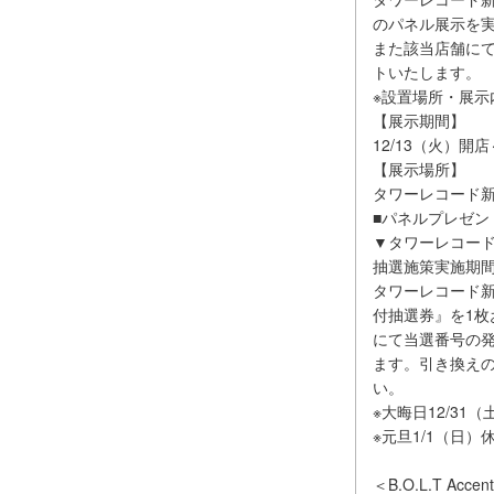
のパネル展示を
また該当店舗に
トいたします。
※設置場所・展
【展示期間】
12/13（火）開
【展示場所】
タワーレコード新
■パネルプレゼン
▼タワーレコー
抽選施策実施期間：
タワーレコード
付抽選券』を1枚お
にて当選番号の
ます。引き換え
い。
※大晦日12/31
※元旦1/1（日
＜B.O.L.T A