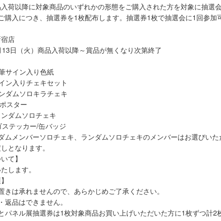
)商品入荷以降に対象商品のいずれかの形態をご購入された方を対象に抽選
ご購入につき、抽選券を1枚配布します。抽選券1枚で抽選会に1回参加
新宿店
月13日（火）商品入荷以降～賞品が無くなり次第終了
筆サイン入り色紙
イン入りチェキセット
ンダムソロキラチェキ
」ポスター
ランダムソロチェキ
Tロゴステッカー/缶バッジ
ンダムメンバーソロチェキ、ランダムソロチェキのメンバーはお選びいた
渡しとなります。
ついて】
いたします。
項】
り置きは承れませんので、あらかじめご了承ください。
・返品はできません。
とパネル展抽選券は1枚対象商品お買い上げいただいた方に1枚ずつ計2