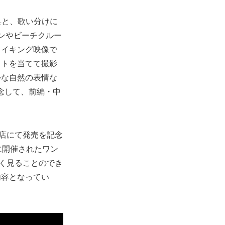
具と、歌い分けに
ンやビーチクルー
メイキング映像で
イトを当てて撮影
かな自然の表情な
記念して、前編・中
。
宿店にて発売を記念
に開催されたワン
ち早く見ることのでき
内容となってい