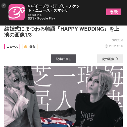
×
e＋(イープラス)アプリ - チケッ
ト・ニュース・スマチケ
表示
eplus inc.
無料 - Google Play
梅津瑞樹がひとり芝居プロジェクト第三弾に登場
結婚式にまつわる物語『HAPPY WEDDING』を上
演の画像1/3
SPICER
2022.12.6
ニュース
舞台
記事に戻る
次の画像