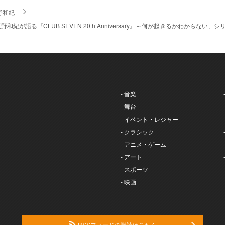
野和紀
和紀が語る『CLUB SEVEN 20th Anniversary』～何が起きるかわからな
- 音楽
- 舞台
- イベント・レジャー
- クラシック
- アニメ・ゲーム
- アート
- スポーツ
- 映画
RSSフィードの購読はこちら