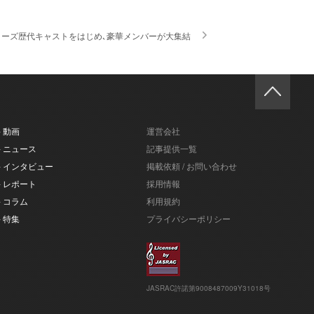
い、シリーズ歴代キャストをはじめ､豪華メンバーが大集結
- 動画
運営会社
- ニュース
記事提供一覧
- インタビュー
掲載依頼 / お問い合わせ
- レポート
採用情報
- コラム
利用規約
- 特集
プライバシーポリシー
JASRAC許諾第9008487009Y31018号