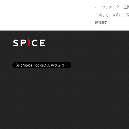
イープラス
玉
「楽しく、大変に」玉野
画像5/7