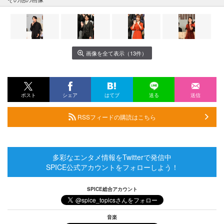
画像を全て表示（13件）
ポスト
シェア
はてブ
送る
送信
RSSフィードの購読はこちら
多彩なエンタメ情報をTwitterで発信中
SPICE公式アカウントをフォローしよう！
SPICE総合アカウント
音楽