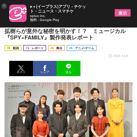
×
e＋(イープラス)アプリ - チケッ
ト・ニュース・スマチケ
表示
eplus inc.
無料 - Google Play
旅客機好きやランニング趣味……森崎ウィン、鈴木
拡樹らが意外な秘密を明かす！？ ミュージカル
『SPY×FAMILY』製作発表レポート
動画
レポート
舞台
アニメ/ゲーム
2022.12.8
ポスト
シェア
送る