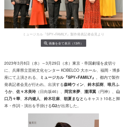
ミュージカル『SPY×FAMILY』製作発表記者会見より
画像を全て表示（13件）
2023年3月8日（水）～3月29日（水）東京・帝国劇場を皮切り
に、兵庫県立芸術文化センター KOBELCO 大ホール、福岡・博多
座にて上演される、
ミュージカル『SPY×FAMILY』
。都内で製作
発表記者会見が行われ、出演する
森崎ウィン
、
鈴木拡樹
、
唯月ふ
うか
、
佐々木美玲
（日向坂46）、
岡宮来夢
、
瀧澤翼
（円神）、
山
口乃々華
、
木内健人
、
鈴木壮麻
、
朝夏まなと
らキャスト10名と脚
本・作詞・演出を手掛ける
G2
が出席した。