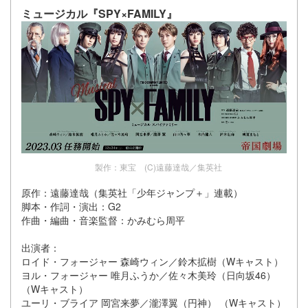
ミュージカル『SPY×FAMILY』
製作：東宝 (C)遠藤達哉／集英社
原作：遠藤達哉（集英社「少年ジャンプ＋」連載）
脚本・作詞・演出：G2
作曲・編曲・音楽監督：かみむら周平
出演者：
ロイド・フォージャー 森崎ウィン／鈴木拡樹（Wキャスト）
ヨル・フォージャー 唯月ふうか／佐々木美玲（日向坂46）
（Wキャスト）
ユーリ・ブライア 岡宮来夢／瀧澤翼（円神） （Wキャスト）