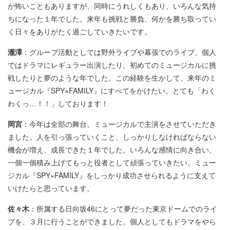
が怖いこともありますが、同時にうれしくもあり、いろんな気持
ちになった１年でした。来年も挑戦と勝負、何かを勝ち取ってい
く日々をありがたく過ごしていきたいです。
瀧澤
：グループ活動としては野外ライブや幕張でのライブ、個人
ではドラマにレギュラー出演したり、初めてのミュージカルに挑
戦したりと夢のような年でした。この経験を生かして、来年のミ
ュージカル『SPY×FAMILY』にすべてをかけたい。とても「わく
わくっ…！！」しております！
岡宮
：今年は全部の舞台、ミュージカルで主演をさせていただき
ました。人を引っ張っていくこと、しっかりしなければならない
機会が増え、成長できた１年でした。いろんな感情に向き合い、
一個一個積み上げてもっと役者として頑張っていきたい。ミュー
ジカル『SPY×FAMILY』をしっかり成功させられるように支えて
いけたらと思っています。
佐々木
：所属する日向坂46にとって夢だった東京ドームでのライ
ブを、３月に行うことができました。個人としてもドラマをやら