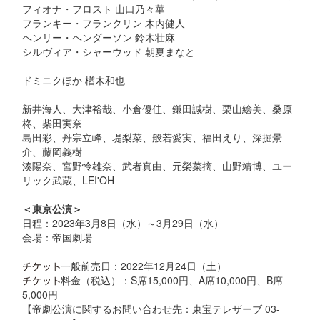
フィオナ・フロスト 山口乃々華
フランキー・フランクリン 木内健人
ヘンリー・ヘンダーソン 鈴木壮麻
シルヴィア・シャーウッド 朝夏まなと
ドミニクほか 楢木和也
新井海人、大津裕哉、小倉優佳、鎌田誠樹、栗山絵美、桑原
柊、柴田実奈
島田彩、丹宗立峰、堤梨菜、般若愛実、福田えり、深掘景
介、藤岡義樹
湊陽奈、宮野怜雄奈、武者真由、元榮菜摘、山野靖博、ユー
リック武蔵、LEI'OH
＜東京公演＞
日程：2023年3月8日（水）～3月29日（水）
会場：帝国劇場
一般前売日：2022年12月24日（土）
料金（税込）：S席15,000円、A席10,000円、B席
5,000円
【帝劇公演に関するお問い合わせ先：東宝テレザーブ 03-