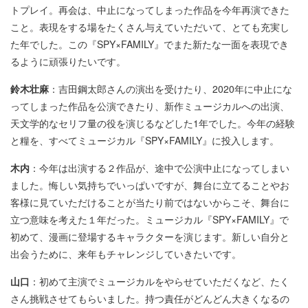
トプレイ。再会は、中止になってしまった作品を今年再演できた
こと。表現をする場をたくさん与えていただいて、とても充実し
た年でした。この『SPY×FAMILY』でまた新たな一面を表現でき
るように頑張りたいです。
鈴木壮麻
：吉田鋼太郎さんの演出を受けたり、2020年に中止にな
ってしまった作品を公演できたり、新作ミュージカルへの出演、
天文学的なセリフ量の役を演じるなどした1年でした。今年の経験
と糧を、すべてミュージカル『SPY×FAMILY』に投入します。
木内
：今年は出演する２作品が、途中で公演中止になってしまい
ました。悔しい気持ちでいっぱいですが、舞台に立てることやお
客様に見ていただけることが当たり前ではないからこそ、舞台に
立つ意味を考えた１年だった。ミュージカル『SPY×FAMILY』で
初めて、漫画に登場するキャラクターを演じます。新しい自分と
出会うために、来年もチャレンジしていきたいです。
山口
：初めて主演でミュージカルをやらせていただくなど、たく
さん挑戦させてもらいました。持つ責任がどんどん大きくなるの