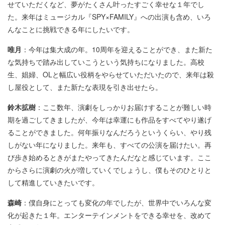
せていただくなど、夢がたくさん叶ったすごく幸せな１年でし
た。来年はミュージカル『SPY×FAMILY』への出演も含め、いろ
んなことに挑戦できる年にしたいです。
唯月
：今年は集大成の年。10周年を迎えることができ、また新た
な気持ちで踏み出していこうという気持ちになりました。高校
生、娼婦、OLと幅広い役柄をやらせていただいたので、来年は殺
し屋役として、また新たな表現を引き出せたら。
鈴木拡樹
：ここ数年、演劇をしっかりお届けすることが難しい時
期を過ごしてきましたが、今年は幸運にも作品をすべてやり遂げ
ることができました。何年振りなんだろうというくらい、やり残
しがない年になりました。来年も、すべての公演を届けたい。再
び歩き始めるときがまたやってきたんだなと感じています。ここ
からさらに演劇の火が増していくでしょうし、僕もそのひとりと
して精進していきたいです。
森崎
：僕自身にとっても変化の年でしたが、世界中でいろんな変
化が起きた１年。エンターテインメントをできる幸せを、改めて