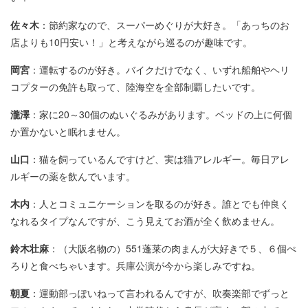
佐々木
：節約家なので、スーパーめぐりが大好き。「あっちのお
店よりも10円安い！」と考えながら巡るのが趣味です。
岡宮
：運転するのが好き。バイクだけでなく、いずれ船舶やヘリ
コプターの免許も取って、陸海空を全部制覇したいです。
瀧澤
：家に20～30個のぬいぐるみがあります。ベッドの上に何個
か置かないと眠れません。
山口
：猫を飼っているんですけど、実は猫アレルギー。毎日アレ
ルギーの薬を飲んでいます。
木内
：人とコミュニケーションを取るのが好き。誰とでも仲良く
なれるタイプなんですが、こう見えてお酒が全く飲めません。
鈴木壮麻
：（大阪名物の）551蓬莱の肉まんが大好きで５、６個ぺ
ろりと食べちゃいます。兵庫公演が今から楽しみですね。
朝夏
：運動部っぽいねって言われるんですが、吹奏楽部でずっと