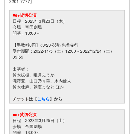
3201-7777】
■e+貸切公演
日程：2023年3月23日（木）
会場：帝国劇場
開演：13:00～
【手数料0円】<3/23公演>先着先行
受付期間：2022/11/5（土）12:00～2022/12/24（土）
09:59
出演者：
鈴木拡樹、唯月ふうか
瀧澤翼、山口乃々華、木内健人
鈴木壮麻、朝夏まなと ほか
は【
こちら
】から
■e+貸切公演
日程：2023年3月25日（土）
会場：帝国劇場
開演：13:00～