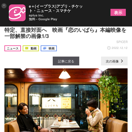
×
e＋(イープラス)アプリ - チケッ
ト・ニュース・スマチケ
表示
eplus inc.
無料 - Google Play
24歳・図書館勤務の元カノがSNSで今カノの身元を
特定、直接対面へ 映画『恋のいばら』本編映像を
一部解禁の画像1/3
SPICER
2022.12.12
ニュース
動画
映画
記事に戻る
次の画像