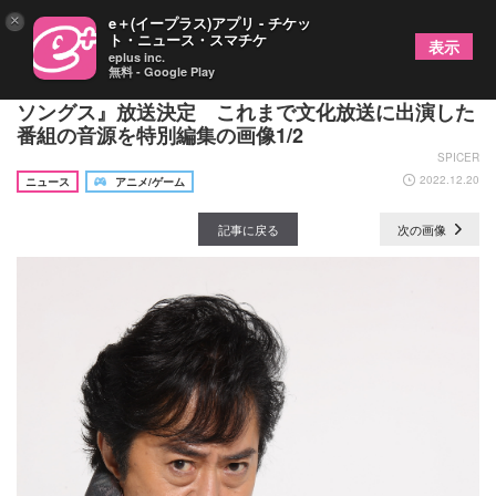
×
e＋(イープラス)アプリ - チケッ
ト・ニュース・スマチケ
表示
eplus inc.
無料 - Google Play
水木一郎追悼特別番組 『水木一郎 不滅のヒーロー
ソングス』放送決定 これまで文化放送に出演した
番組の音源を特別編集の画像1/2
SPICER
2022.12.20
ニュース
アニメ/ゲーム
記事に戻る
次の画像