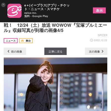
×
e＋(イープラス)アプリ - チケッ
ト・ニュース・スマチケ
表示
eplus inc.
無料 - Google Play
朝夏まなとと愛月ひかるがBTSのカバーダンスに挑
戦！ 12/24（土）放送 WOWOW『宝塚プルミエー
ル』収録写真が到着の画像4/5
SPICER
2022.12.22
ニュース
舞台
前の画像
記事に戻る
次の画像