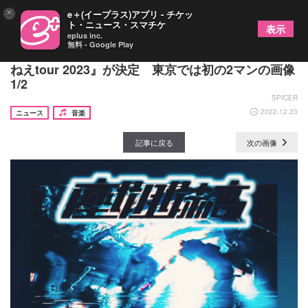
×
e＋(イープラス)アプリ - チケッ
ト・ニュース・スマチケ
表示
eplus inc.
無料 - Google Play
ザ・シスターズハイ、東名阪を回る『家賃3万払え
ねえtour 2023』が決定 東京では初の2マンの画像
1/2
SPICER
2022.12.23
ニュース
音楽
記事に戻る
次の画像