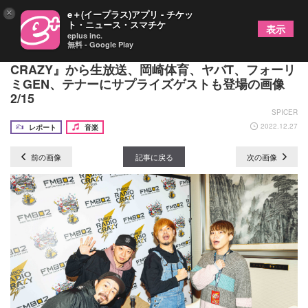
×
e＋(イープラス)アプリ - チケッ
ト・ニュース・スマチケ
表示
eplus inc.
無料 - Google Play
10-FEETがレギュラー番組最終回『FM802 RADIO
CRAZY』から生放送、岡崎体育、ヤバT、フォーリ
ミGEN、テナーにサプライズゲストも登場の画像
2/15
SPICER
2022.12.27
レポート
音楽
前の画像
記事に戻る
次の画像