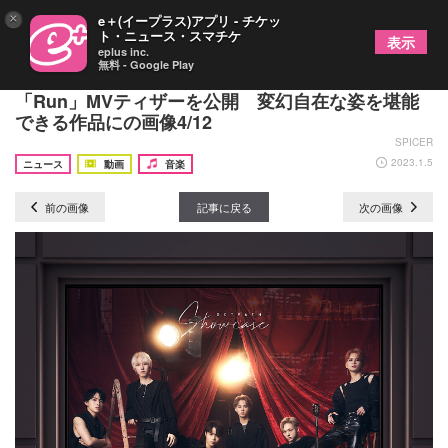
×
e＋(イープラス)アプリ - チケッ
ト・ニュース・スマチケ
表示
eplus inc.
無料 - Google Play
OCTPATH、1stアルバム『Showcase』リード曲
「Run」MVティザーを公開 変幻自在な姿を堪能
できる作品にの画像4/12
SPICER
2023.1.5
ニュース
動画
音楽
前の画像
記事に戻る
次の画像