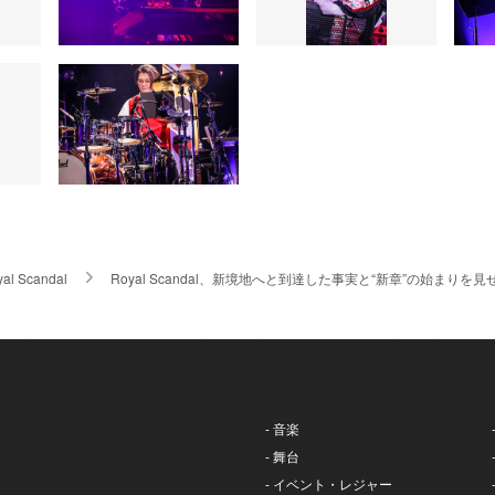
al Scandal
Royal Scandal、新境地へと到達した事実と“新章”の始まりを見せ
- 音楽
- 舞台
- イベント・レジャー