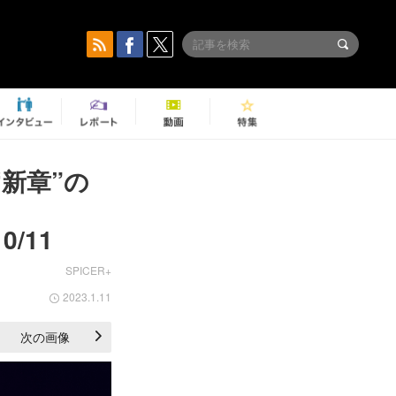
“新章”の
/11
SPICER+
2023.1.11
次の画像