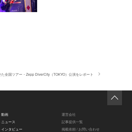
た全国ツアー・Zepp DiverCity（TOKYO）公演をレポート
- 動画
運営会社
- ニュース
記事提供一覧
- インタビュー
掲載依頼 / お問い合わせ