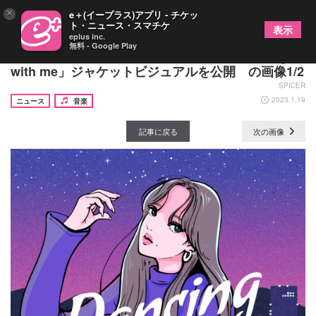
×
e＋(イープラス)アプリ - チケッ
ト・ニュース・スマチケ
表示
eplus inc.
無料 - Google Play
YUNA、自身がイラスト化された新曲「Dancing
with me」ジャケットビジュアルを公開 の画像1/2
SPICER
2023.1.19
ニュース
音楽
記事に戻る
次の画像