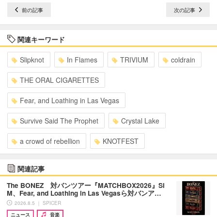
前の記事
次の記事
関連キーワード
Slipknot
In Flames
TRIVIUM
coldrain
THE ORAL CIGARETTES
Fear, and Loathing in Las Vegas
Survive Said The Prophet
Crystal Lake
a crowd of rebellion
KNOTFEST
関連記事
The BONEZ 対バンツアー『MATCHBOX2026』Si
M、Fear, and Loathing in Las Vegasら対バンア…
2026.8.5 ｜ SPICER
ニュース
音楽