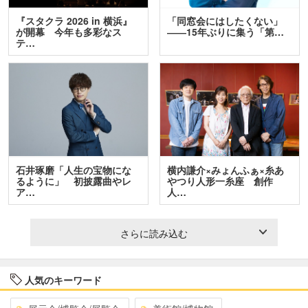
『スタクラ 2026 in 横浜』
「同窓会にはしたくない」
が開幕 今年も多彩なス
――15年ぶりに集う「第…
テ…
石井琢磨「人生の宝物にな
横内謙介×みょんふぁ×糸あ
るように」 初披露曲やレ
やつり人形一糸座 創作
ア…
人…
さらに読み込む
人気のキーワード