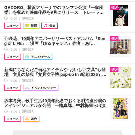
GADORO、横浜アリーナでのワンマン公演『一家団
NEW
欒』を収めた映像作品を9月にリリース トレーラ…
19:00 ｜ SPICER
ニュース
動画
音楽
亜咲花、10周年アニバーサリーベストアルバム『Son
NEW
g of LIFE』、漫画『ゆるキャン△』作者・あf…
19:00 ｜ SPICER
ニュース
アニメ/ゲーム
新潟にちなんだご当地アイテムや“おいしい文具”も登
NEW
場 文具の祭典『文具女子博 pop-up in 新潟2026』…
19:00 ｜ SPICER
ニュース
イベント/レジャー
坂本冬美、歌手生活40周年記念でおくる明治座公演の
メインビジュアルが公開 一路真輝、中村梅雀ら出演
18:00 ｜ SPICER
ニュース
舞台