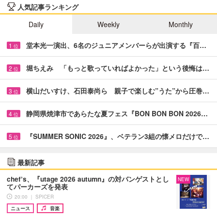
人気記事ランキング
Daily
Weekly
Monthly
堂本光一演出、6名のジュニアメンバーらが出演する『百…
1
位
堀ちえみ 「もっと歌っていればよかった」という後悔は…
2
位
横山だいすけ、石田泰尚ら 親子で楽しむ”うた”から圧巻…
3
位
静岡県焼津市であらたな夏フェス『BON BON BON 2026…
4
位
『SUMMER SONIC 2026』、ベテラン3組の懐メロだけで…
5
位
最新記事
chef’s、『utage 2026 autumn』の対バンゲストとし
NEW
てパーカーズを発表
20:00 ｜ SPICER
ニュース
音楽