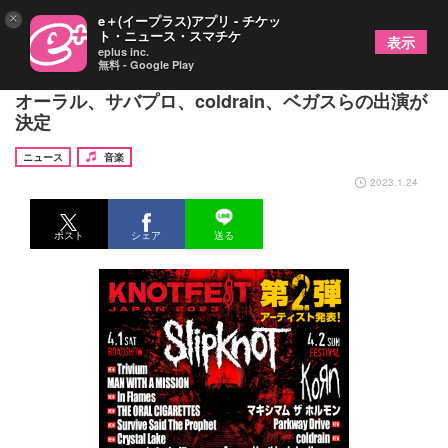
×
e＋(イープラス)アプリ - チケッ
ト・ニュース・スマチケ
表示
eplus inc.
無料 - Google Play
スリップノット主催『KNOTFEST JAPAN 2023』
オーラル、サバプロ、coldrain、ベガスらの出演が
決定
ニュース
音楽
2023.1.24
ポスト
シェア
送る