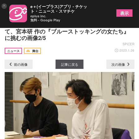
×
e＋(イープラス)アプリ - チケッ
ト・ニュース・スマチケ
表示
eplus inc.
無料 - Google Play
新国立劇場演劇研修所 第16期生が修了公演とし
て、宮本研 作の『ブルーストッキングの女たち』
に挑むの画像2/5
SPICER
2023.1.26
ニュース
舞台
前の画像
記事に戻る
次の画像