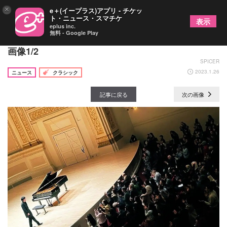
×
e＋(イープラス)アプリ - チケッ
ト・ニュース・スマチケ
表示
eplus inc.
無料 - Google Play
ピアニスト藤田真央がカーネギーホールデビューの
画像1/2
SPICER
2023.1.26
ニュース
クラシック
記事に戻る
次の画像