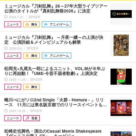
ミュージカル『刀剣乱舞』26～27年大型ライブツアー
公演のタイトルが『真剣乱舞祭2026』に決定
2026.7.21 ｜ SPICER
ニュース
舞台
アニメ/ゲーム
ミュージカル『刀剣乱舞』 ～月夜一縷～の上演が決
定 公演詳細＆メインビジュアルも解禁
2026.6.9 ｜ SPICER
ニュース
舞台
アニメ/ゲーム
松岡充×丸尾丸一郎によるユニット、VOL.Mが８年ぶ
りに再始動！『UME-今昔不届者歌劇-』上演決定
2025.11.25 ｜ SPICER
ニュース
舞台
蜷川べにがソロ2nd Single「火群 - Homura - 」リリ
ース 11月には東名阪京都でのリリースイベントも…
2025.10.25 ｜ SPICER
ニュース
音楽
松崎史也脚色・演出のCasual Meets Shakespeare
『ヴェニスの商人 CS』 キービジュ…