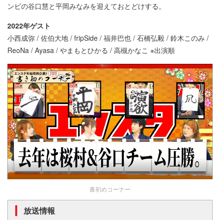
ンビの谷口慧と平岡みなみを迎えておとどけする。
2022年ゲスト
小西成弥 / 佐伯大地 / fripSide /
福井巴也 / 石橋弘毅 / 鈴木このみ /
ReoNa / Ayasa / やまもとひかる / 高槻かなこ ※出演順
書初めコーナー
放送情報