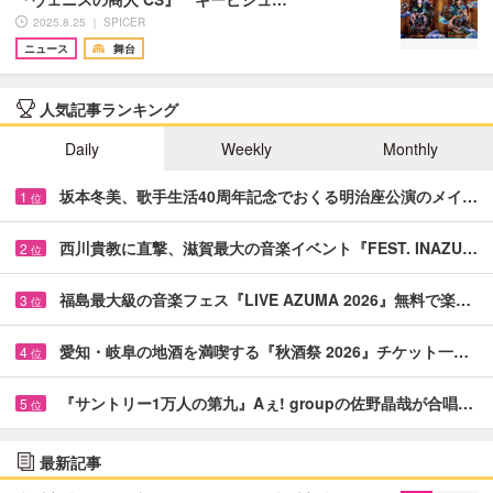
2025.8.25 ｜ SPICER
ニュース
舞台
人気記事ランキング
Daily
Weekly
Monthly
坂本冬美、歌手生活40周年記念でおくる明治座公演のメイ…
1
位
西川貴教に直撃、滋賀最大の音楽イベント『FEST. INAZU…
2
位
福島最大級の音楽フェス『LIVE AZUMA 2026』無料で楽…
3
位
愛知・岐阜の地酒を満喫する『秋酒祭 2026』チケット一…
4
位
『サントリー1万人の第九』Aぇ! groupの佐野晶哉が合唱…
5
位
最新記事