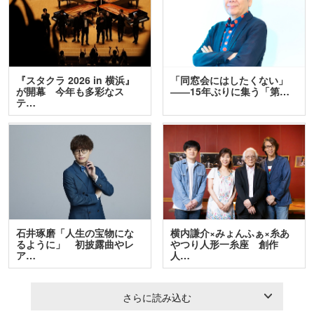
『スタクラ 2026 in 横浜』
「同窓会にはしたくない」
が開幕 今年も多彩なス
――15年ぶりに集う「第…
テ…
石井琢磨「人生の宝物にな
横内謙介×みょんふぁ×糸あ
るように」 初披露曲やレ
やつり人形一糸座 創作
ア…
人…
さらに読み込む