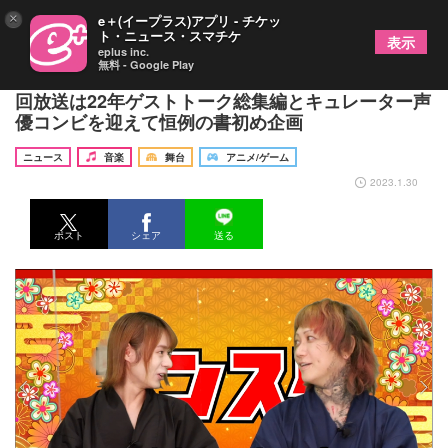
×
e＋(イープラス)アプリ - チケッ
ト・ニュース・スマチケ
表示
eplus inc.
無料 - Google Play
大平峻也と桜村眞がMCで贈る『エンスタ』、第31
回放送は22年ゲストトーク総集編とキュレーター声
優コンビを迎えて恒例の書初め企画
ニュース
音楽
舞台
アニメ/ゲーム
2023.1.30
ポスト
シェア
送る