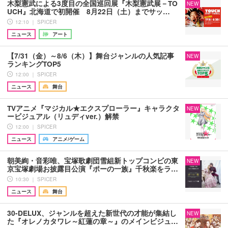
木梨憲武による3度目の全国巡回展『木梨憲武展－TO
NEW
UCH』北海道で初開催 8月22日（土）までサッ…
12:10 ｜ SPICER
ニュース
アート
【7/31（金）～8/6（木）】舞台ジャンルの人気記事
NEW
ランキングTOP5
12:00 ｜ SPICER
ニュース
舞台
TVアニメ『マジカル★エクスプローラー』キャラクタ
NEW
ービジュアル（リュディver.）解禁
12:00 ｜ SPICER
ニュース
アニメ/ゲーム
朝美絢・音彩唯、宝塚歌劇団雪組新トップコンビの東
NEW
京宝塚劇場お披露目公演『ポーの一族』千秋楽をラ…
10:30 ｜ SPICER
ニュース
舞台
30-DELUX、ジャンルを超えた新世代の才能が集結し
NEW
た『オレノカタワレ～紅蓮の章～』のメインビジュ…