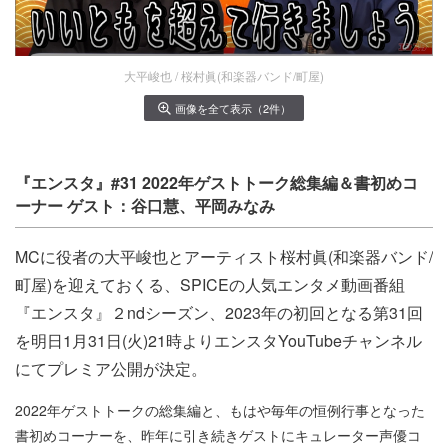
大平峻也 / 桜村眞(和楽器バンド/町屋)
画像を全て表示（2件）
『エンスタ』#31 2022年ゲストトーク総集編＆書初めコ
ーナー ゲスト：谷口慧、平岡みなみ
MCに役者の大平峻也とアーティスト桜村眞(和楽器バンド/
町屋)を迎えておくる、SPICEの人気エンタメ動画番組
『エンスタ』２ndシーズン、2023年の初回となる第31回
を明日1月31日(火)21時よりエンスタYouTubeチャンネル
にてプレミア公開が決定。
2022年ゲストトークの総集編と、もはや毎年の恒例行事となった
書初めコーナーを、昨年に引き続きゲストにキュレーター声優コ