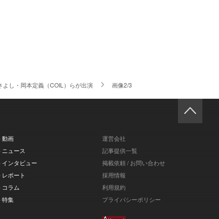
よし・岡本定義（COIL）らが出演
画像2/3
- 動画
運営会社
- ニュース
記事提供一覧
- インタビュー
掲載依頼 / お問い合わせ
- レポート
採用情報
- コラム
利用規約
- 特集
プライバシーポリシー