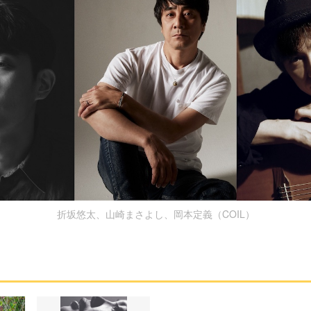
折坂悠太、山崎まさよし、岡本定義（COIL）