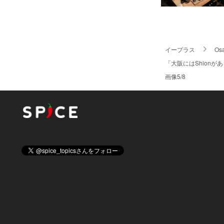
イープラス
Osa
「大阪にはShionがあ
画像5/8