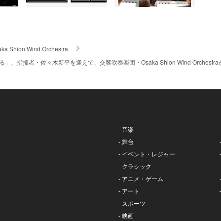
ka Shion Wind Orchestra
る」、指揮者・佐々木新平を迎えて、交響吹奏楽団・Osaka Shion Wind Orch
- 音楽
- 舞台
- イベント・レジャー
- クラシック
- アニメ・ゲーム
- アート
- スポーツ
- 映画