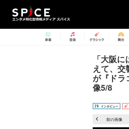
「大阪に
えて、交響吹
が『ドラ
像5/8
インタビュー
前の画像