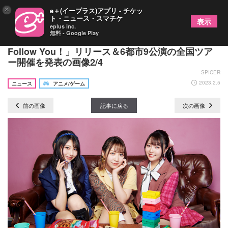
×
e＋(イープラス)アプリ - チケッ
ト・ニュース・スマチケ
表示
eplus inc.
無料 - Google Play
TrySail、ニューシングル「華麗ワンターン／
Follow You！」リリース＆6都市9公演の全国ツア
ー開催を発表の画像2/4
SPICER
2023.2.5
ニュース
アニメ/ゲーム
前の画像
記事に戻る
次の画像