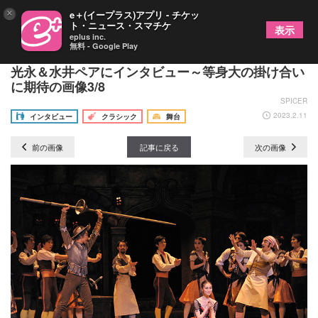
×
e＋(イープラス)アプリ - チケッ
ト・ニュース・スマチケ
表示
eplus inc.
無料 - Google Play
牧阿佐美バレヱ団『ドン・キホーテ』初顔合わせの
光永＆水井ペアにインタビュー～等身大の掛け合い
に期待の画像3/8
SPICER
2023.2.11
インタビュー
クラシック
舞台
前の画像
記事に戻る
次の画像