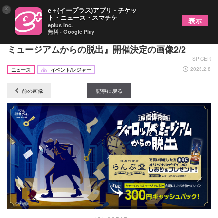
×
e＋(イープラス)アプリ - チケッ
ト・ニュース・スマチケ
表示
eplus inc.
無料 - Google Play
新作リアル脱出ゲーム『探偵博物館 シャーロック
ミュージアムからの脱出』開催決定の画像2/2
SPICER
2023.2.8
ニュース
イベント/レジャー
前の画像
記事に戻る