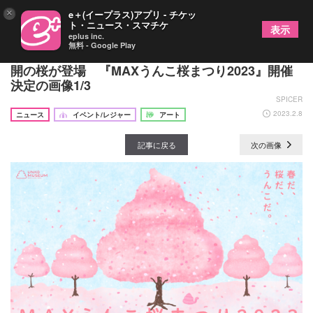
×
e＋(イープラス)アプリ - チケッ
ト・ニュース・スマチケ
表示
eplus inc.
無料 - Google Play
うんこミュージアム TOKYO 期間限定で各所に満
開の桜が登場 『MAXうんこ桜まつり2023』開催
決定の画像1/3
SPICER
2023.2.8
ニュース
イベント/レジャー
アート
記事に戻る
次の画像