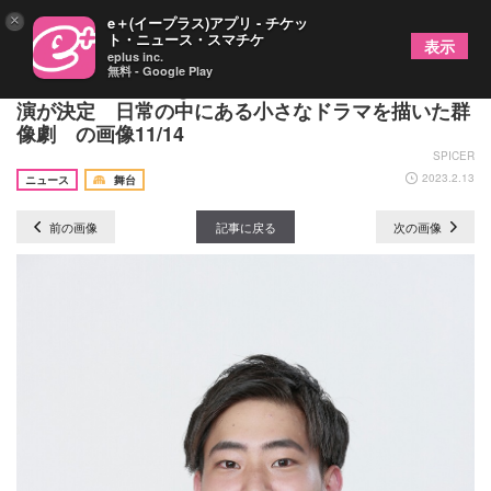
×
e＋(イープラス)アプリ - チケッ
ト・ニュース・スマチケ
表示
eplus inc.
無料 - Google Play
中村静香主演、imgAct5『明日の卒業生たち』の上
演が決定 日常の中にある小さなドラマを描いた群
像劇 の画像11/14
SPICER
2023.2.13
ニュース
舞台
前の画像
記事に戻る
次の画像