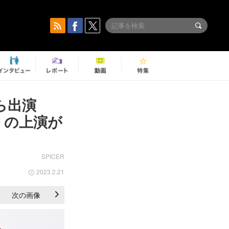
花ら出演
～』の上演が
SPICER
2023.2.21
次の画像