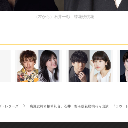
（左から）石井一彰、蝶花楼桃花
ヴ・レターズ
廣瀬友祐＆柚希礼音、石井一彰＆蝶花楼桃花ら出演 『ラヴ・レターズ～2